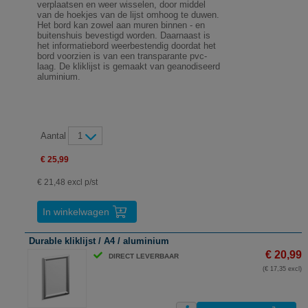
verplaatsen en weer wisselen, door middel
van de hoekjes van de lijst omhoog te duwen.
Het bord kan zowel aan muren binnen - en
buitenshuis bevestigd worden. Daarnaast is
het informatiebord weerbestendig doordat het
bord voorzien is van een transparante pvc-
laag. De kliklijst is gemaakt van geanodiseerd
aluminium.
Aantal
1
€ 25,99
€ 21,48 excl p/st
In winkelwagen
Durable kliklijst / A4 / aluminium
€ 20,99
DIRECT LEVERBAAR
(€ 17,35 excl)