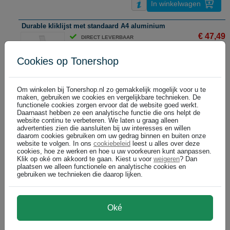
In winkelwagen
Durable kliklijst met standaard A4 aluminium
€ 47,49
DIRECT LEVERBAAR
(€ 39,25 excl)
Cookies op Tonershop
In winkelwagen
Om winkelen bij Tonershop.nl zo gemakkelijk mogelijk voor u te
maken, gebruiken we cookies en vergelijkbare technieken. De
Maul kliklijst / A2
functionele cookies zorgen ervoor dat de website goed werkt.
€ 35,99
Daarnaast hebben ze een analytische functie die ons helpt de
DIRECT LEVERBAAR
website continu te verbeteren. We laten u graag alleen
(€ 29,74 excl)
advertenties zien die aansluiten bij uw interesses en willen
daarom cookies gebruiken om uw gedrag binnen en buiten onze
website te volgen. In ons
cookiebeleid
leest u alles over deze
cookies, hoe ze werken en hoe u uw voorkeuren kunt aanpassen.
In winkelwagen
Klik op oké om akkoord te gaan. Kiest u voor
weigeren
? Dan
plaatsen we alleen functionele en analytische cookies en
gebruiken we technieken die daarop lijken.
Maul kliklijst / A3 / aluminium / wandmodel
€ 27,99
DIRECT LEVERBAAR
(€ 23,13 excl)
Oké