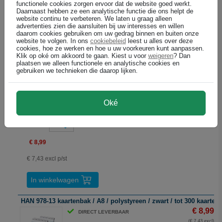
gemaakt is van polypropyleen is geschikt
functionele cookies zorgen ervoor dat de website goed werkt.
om tot wel 300 kaartjes van A8-formaat in op
Daarnaast hebben ze een analytische functie die ons helpt de
te kunnen slaan. De kaartenbak kan volledig
website continu te verbeteren. We laten u graag alleen
open geklapt worden en zorgt ervoor dat uw
advertenties zien die aansluiten bij uw interesses en willen
beschikbare informatie handig en
daarom cookies gebruiken om uw gedrag binnen en buiten onze
overzichtelijk bewaart kunnen worden. De
website te volgen. In ons
cookiebeleid
leest u alles over deze
kaartenbak heeft een slim sluitsysteem
cookies, hoe ze werken en hoe u uw voorkeuren kunt aanpassen.
zodat de bak makkelijk is mee te nemen of
Klik op oké om akkoord te gaan. Kiest u voor
weigeren
? Dan
te verplaatsen. De afmetingen van de
plaatsen we alleen functionele en analytische cookies en
kaartenbak zijn 89 x 71 x 58 mm (LxBxH).
gebruiken we technieken die daarop lijken.
Bij deze kaartenbak worden de kaarten
meegeleverd.
Oké
Aantal
1
€ 8,99
€ 7,43 excl p/st
In winkelwagen
HAN 978-13 kaartenbak / A8 / polystyreen / zwart / tot 300 kaarten
€ 8,99
DIRECT LEVERBAAR
(€ 7,43 excl)