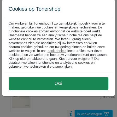
Cookies op Tonershop
Elba Verticfile Ultimate hangmappen met V-bodem / A4 / blauw / 
€ 37,49
DIRECT LEVERBAAR
(€ 30,98 excl)
Om winkelen bij Tonershop.nl zo gemakkelijk mogelijk voor u te
maken, gebruiken we cookies en vergelijkbare technieken. De
functionele cookies zorgen ervoor dat de website goed werkt.
Daarnaast hebben ze een analytische functie die ons helpt de
In winkelwagen
website continu te verbeteren. We laten u graag alleen
advertenties zien die aansluiten bij uw interesses en willen
daarom cookies gebruiken om uw gedrag binnen en buiten onze
Esselte 90316 Classic versterkte hangmap / A4 / karton / rood / 25
website te volgen. In ons
cookiebeleid
leest u alles over deze
€ 25,49
DIRECT LEVERBAAR
cookies, hoe ze werken en hoe u uw voorkeuren kunt aanpassen.
Klik op oké om akkoord te gaan. Kiest u voor
weigeren
? Dan
(€ 21,07 excl)
plaatsen we alleen functionele en analytische cookies en
gebruiken we technieken die daarop lijken.
In winkelwagen
Oké
Esselte 90319 Classic versterkte hangmap / A4 / wit / 25 stuks
€ 25,49
DIRECT LEVERBAAR
(€ 21,07 excl)
In winkelwagen