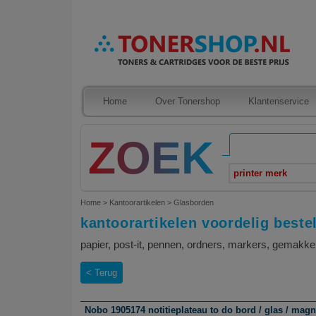
Home
Over Tonershop
Klantenservice
printer merk
Home
>
Kantoorartikelen
>
Glasborden
kantoorartikelen voordelig beste
papier, post-it, pennen, ordners, markers, gemakke
Terug
Nobo 1905174 notitieplateau to do bord / glas / magne