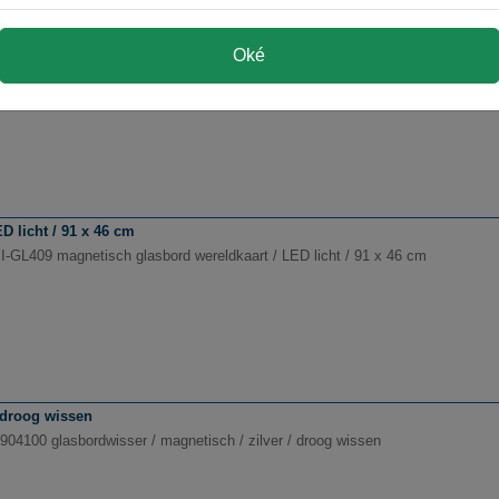
of
Oké
GL188 glasbordwisser / droog wissen / kunststof
D licht / 91 x 46 cm
SI-GL409 magnetisch glasbord wereldkaart / LED licht / 91 x 46 cm
 droog wissen
904100 glasbordwisser / magnetisch / zilver / droog wissen