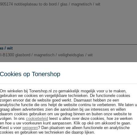
05174 notitieplateau to do bord / glas / magnetisch / wit
s / wit
I-B1300 glasbord / magnetisch / veiligheidsglas / wit
Cookies op Tonershop
Om winkelen bij Tonershop.nl zo gemakkelijk mogelijk voor u te maken,
gebruiken we cookies en vergelijkbare technieken. De functionele cookies
iligheidsglas / wit
zorgen ervoor dat de website goed werkt. Daarnaast hebben ze een
analytische functie die ons helpt de website continu te verbeteren. We laten u
I-B1400 magnetisch glasbord / magnetisch / veiligheidsglas / wit
graag alleen advertenties zien die aansluiten bij uw interesses en willen
daarom cookies gebruiken om uw gedrag binnen en buiten onze website te
volgen. In ons
cookiebeleid
leest u alles over deze cookies, hoe ze werken
en hoe u uw voorkeuren kunt aanpassen. Klik op oké om akkoord te gaan.
Kiest u voor
weigeren
? Dan plaatsen we alleen functionele en analytische
cookies en gebruiken we technieken die daarop lijken.