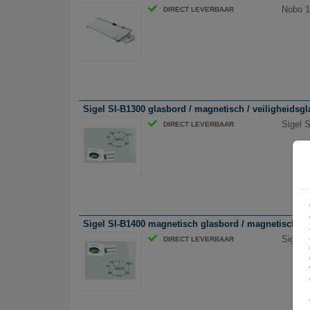
Nobo 19
DIRECT LEVERBAAR
Sigel SI-B1300 glasbord / magnetisch / veiligheidsgla
Sigel S
DIRECT LEVERBAAR
Sigel SI-B1400 magnetisch glasbord / magnetisch / ve
Sigel S
DIRECT LEVERBAAR