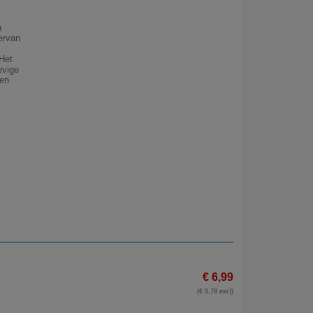
n
ervan
 Het
evige
een
€ 6,99
(€ 5,78 excl)