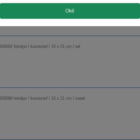
Oké
35002 fotolijst / kunststof / 15 x 21 cm / wit
35090 fotolijst / kunststof / 15 x 21 cm / zwart