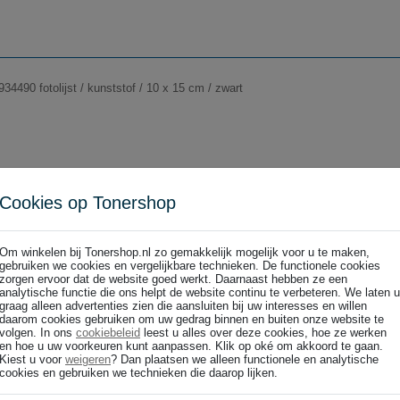
34490 fotolijst / kunststof / 10 x 15 cm / zwart
Cookies op Tonershop
34802 fotolijst / kunststof / 13 x 18 cm / wit
Om winkelen bij Tonershop.nl zo gemakkelijk mogelijk voor u te maken,
gebruiken we cookies en vergelijkbare technieken. De functionele cookies
zorgen ervoor dat de website goed werkt. Daarnaast hebben ze een
analytische functie die ons helpt de website continu te verbeteren. We laten u
graag alleen advertenties zien die aansluiten bij uw interesses en willen
daarom cookies gebruiken om uw gedrag binnen en buiten onze website te
volgen. In ons
cookiebeleid
leest u alles over deze cookies, hoe ze werken
en hoe u uw voorkeuren kunt aanpassen. Klik op oké om akkoord te gaan.
Kiest u voor
weigeren
? Dan plaatsen we alleen functionele en analytische
cookies en gebruiken we technieken die daarop lijken.
34890 fotolijst / kunststof / 13 x 18 cm / zwart