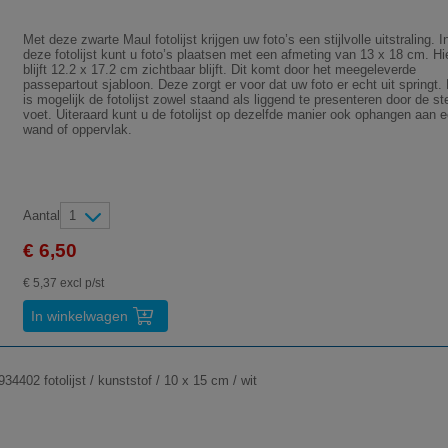
Met deze zwarte Maul fotolijst krijgen uw foto’s een stijlvolle uitstraling. I
deze fotolijst kunt u foto’s plaatsen met een afmeting van 13 x 18 cm. Hi
blijft 12.2 x 17.2 cm zichtbaar blijft. Dit komt door het meegeleverde
passepartout sjabloon. Deze zorgt er voor dat uw foto er echt uit springt.
is mogelijk de fotolijst zowel staand als liggend te presenteren door de st
voet. Uiteraard kunt u de fotolijst op dezelfde manier ook ophangen aan 
wand of oppervlak.
Aantal
1
€ 6,50
€ 5,37 excl p/st
In winkelwagen
34402 fotolijst / kunststof / 10 x 15 cm / wit