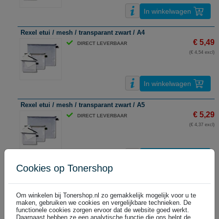
In winkelwagen
Rexel etui / mesh / transparant zwart / A4
€ 5,49
DIRECT LEVERBAAR
(€ 4,54 excl)
In winkelwagen
Rexel etui / mesh / transparant zwart / A5
€ 5,29
DIRECT LEVERBAAR
(€ 4,37 excl)
In winkelwagen
Cookies op Tonershop
Rexel etui / mesh / transparant zwart / A6
€ 3,99
DIRECT LEVERBAAR
Om winkelen bij Tonershop.nl zo gemakkelijk mogelijk voor u te
(€ 3,30 excl)
maken, gebruiken we cookies en vergelijkbare technieken. De
functionele cookies zorgen ervoor dat de website goed werkt.
Daarnaast hebben ze een analytische functie die ons helpt de