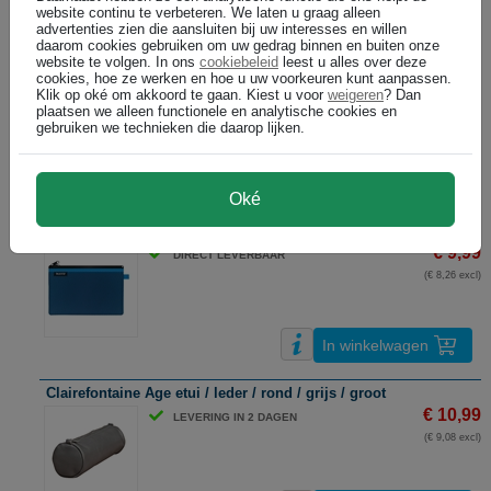
website continu te verbeteren. We laten u graag alleen
In winkelwagen
advertenties zien die aansluiten bij uw interesses en willen
daarom cookies gebruiken om uw gedrag binnen en buiten onze
website te volgen. In ons
cookiebeleid
leest u alles over deze
Kangaro K-58101 etui / rond / roze
cookies, hoe ze werken en hoe u uw voorkeuren kunt aanpassen.
€ 4,29
Klik op oké om akkoord te gaan. Kiest u voor
weigeren
? Dan
DIRECT LEVERBAAR
plaatsen we alleen functionele en analytische cookies en
(€ 3,55 excl)
gebruiken we technieken die daarop lijken.
In winkelwagen
Oké
Leitz 40130036 WOW Mesh-etui / nylon / blauw / maat L / 2 vakke
€ 9,99
DIRECT LEVERBAAR
(€ 8,26 excl)
In winkelwagen
Clairefontaine Age etui / leder / rond / grijs / groot
€ 10,99
LEVERING IN 2 DAGEN
(€ 9,08 excl)