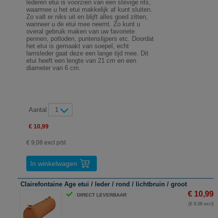
lederen etui is voorzien van een stevige rits,
waarmee u het etui makkelijk af kunt sluiten.
Zo valt er niks uit en blijft alles goed zitten,
wanneer u de etui mee neemt. Zo kunt u
overal gebruik maken van uw favoriete
pennen, potloden, puntenslijpers etc. Doordat
het etui is gemaakt van soepel, echt
lamsleder gaat deze een lange tijd mee. Dit
etui heeft een lengte van 21 cm en een
diameter van 6 cm.
Aantal
1
€ 10,99
€ 9,08 excl p/st
In winkelwagen
Clairefontaine Age etui / leder / rond / lichtbruin / groot
€ 10,99
DIRECT LEVERBAAR
(€ 9,08 excl)