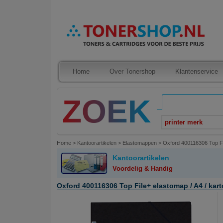
Home
Over Tonershop
Klantenservice
printer merk
Home
>
Kantoorartikelen
>
Elastomappen
>
Oxford 400116306 Top Fil
Kantoorartikelen
Voordelig & Handig
Oxford 400116306 Top File+ elastomap / A4 / karto