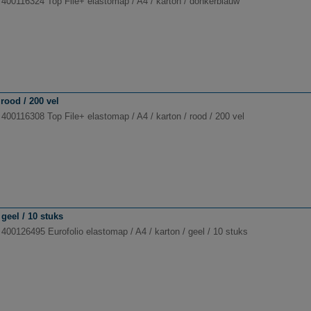
 400116324 Top File+ elastomap / A4 / karton / donkerblauw
rood / 200 vel
 400116308 Top File+ elastomap / A4 / karton / rood / 200 vel
geel / 10 stuks
400126495 Eurofolio elastomap / A4 / karton / geel / 10 stuks