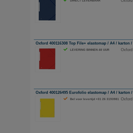
Oxford
DIRECT LEVERBAAR
Oxford 400116308 Top File+ elastomap / A4 / karton / 
Oxford
LEVERING BINNEN 48 UUR
Oxford 400126495 Eurofolio elastomap / A4 / karton / 
Oxford 
Bel voor levertijd +31 26 3193981