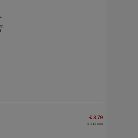
uw
ap
t
€ 3,79
(€ 3,13 excl)