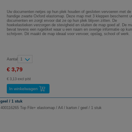
Uw documenten netjes op hun plek houden of gesloten vervoeren met de
handige zwarte Oxford elastomap. Deze map met 3 kleppen beschermt 
documenten en zorgt ervoor dat ze op hun plek blijven zitten. De
hoekelastieken verzorgen de stevigheid en sluiten de map goed af. De m
bevat tevens een rugetiket waar u een naam en overige informatie op kun
schrijven. Dit maakt de map ideaal voor vervoer, opslag, school of werk.
Aantal
1
€ 3,79
€ 3,13 excl p/st
In winkelwagen
geel / 1 stuk
400116265 Top File+ elastomap / A4 / karton / geel / 1 stuk