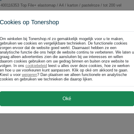
400116353 Top File+ elastomap / A4 / karton / pastelroze / tot 200 vel
Cookies op Tonershop
Om winkelen bij Tonershop.nl zo gemakkelijk mogelijk voor u te maken,
gebruiken we cookies en vergelijkbare technieken. De functionele cookies
zorgen ervoor dat de website goed werkt. Daarnaast hebben ze een
pastelgroen / tot 200 vel
analytische functie die ons helpt de website continu te verbeteren. We laten u
400116356 Top File+ elastomap / A4 / karton / pastelgroen / tot 200 vel
graag alleen advertenties zien die aansluiten bij uw interesses en willen
daarom cookies gebruiken om uw gedrag binnen en buiten onze website te
volgen. In ons
cookiebeleid
leest u alles over deze cookies, hoe ze werken
en hoe u uw voorkeuren kunt aanpassen. Klik op oké om akkoord te gaan.
Kiest u voor
weigeren
? Dan plaatsen we alleen functionele en analytische
cookies en gebruiken we technieken die daarop lijken.
 pastelblauw
Oké
 400116359 Top File+ elastomap / A4 / karton / pastelblauw