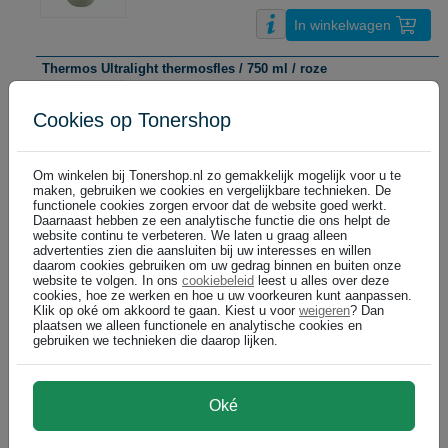
In winkelwagen
Thermos Ultralight thermosfles / 750 ml / roze
€ 33,99
DIRECT LEVERBAAR
(€ 28,09 excl)
Cookies op Tonershop
In winkelwagen
Om winkelen bij Tonershop.nl zo gemakkelijk mogelijk voor u te
maken, gebruiken we cookies en vergelijkbare technieken. De
functionele cookies zorgen ervoor dat de website goed werkt.
APS drinkfles / glas / 550 ml / transparant
Daarnaast hebben ze een analytische functie die ons helpt de
website continu te verbeteren. We laten u graag alleen
€ 8,99
LEVERING BINNEN 48 UUR
advertenties zien die aansluiten bij uw interesses en willen
(€ 7,43 excl)
daarom cookies gebruiken om uw gedrag binnen en buiten onze
website te volgen. In ons
cookiebeleid
leest u alles over deze
cookies, hoe ze werken en hoe u uw voorkeuren kunt aanpassen.
Klik op oké om akkoord te gaan. Kiest u voor
weigeren
? Dan
In winkelwagen
plaatsen we alleen functionele en analytische cookies en
gebruiken we technieken die daarop lijken.
APS drinkfles / RVS / 500 ml / grijs
€ 15,99
LEVERING BINNEN 48 UUR
Oké
(€ 13,21 excl)