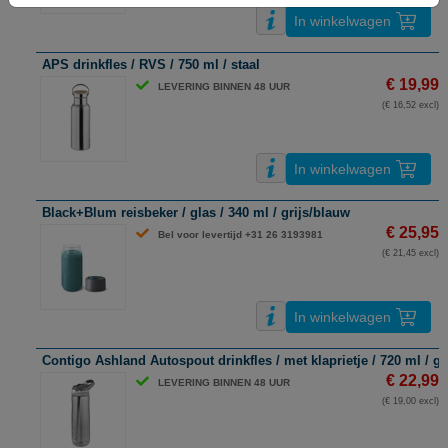
In winkelwagen
APS drinkfles / RVS / 750 ml / staal
€ 19,99
LEVERING BINNEN 48 UUR
(€ 16,52 excl)
In winkelwagen
Black+Blum reisbeker / glas / 340 ml / grijs/blauw
€ 25,95
Bel voor levertijd +31 26 3193981
(€ 21,45 excl)
In winkelwagen
Contigo Ashland Autospout drinkfles / met klaprietje / 720 ml / gr
€ 22,99
LEVERING BINNEN 48 UUR
(€ 19,00 excl)