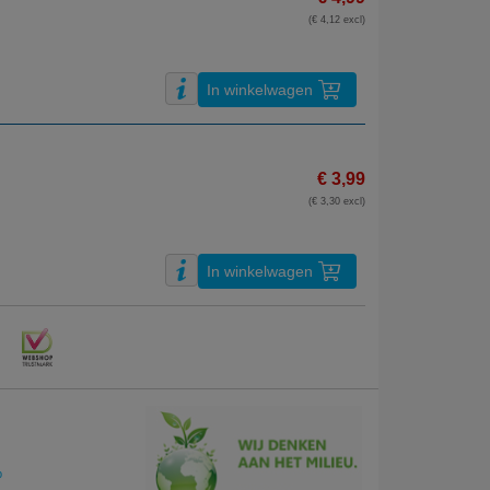
(€ 4,12 excl)
In winkelwagen
€ 3,99
(€ 3,30 excl)
In winkelwagen
p