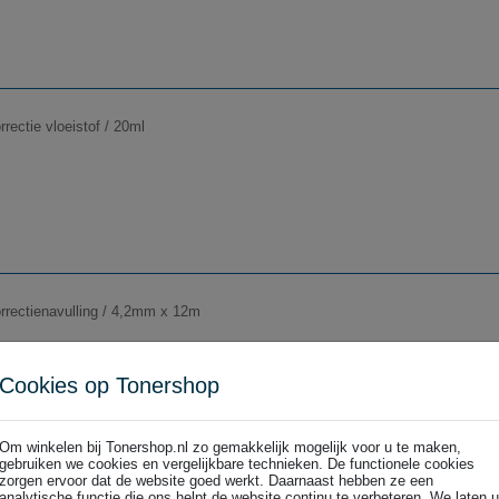
orrectie vloeistof / 20ml
orrectienavulling / 4,2mm x 12m
Cookies op Tonershop
Om winkelen bij Tonershop.nl zo gemakkelijk mogelijk voor u te maken,
gebruiken we cookies en vergelijkbare technieken. De functionele cookies
zorgen ervoor dat de website goed werkt. Daarnaast hebben ze een
orrectienavulling / 6mm x 12m
analytische functie die ons helpt de website continu te verbeteren. We laten u