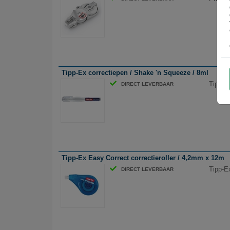
Tipp-Ex correctiepen / Shake 'n Squeeze / 8ml
Tipp-E
DIRECT LEVERBAAR
Tipp-Ex Easy Correct correctieroller / 4,2mm x 12m
Tipp-E
DIRECT LEVERBAAR