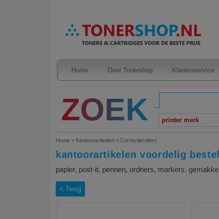
Home
Over Tonershop
Klantenservice
printer merk
Home
>
Kantoorartikelen
>
Correctierollers
kantoorartikelen voordelig beste
papier, post-it, pennen, ordners, markers, gemakke
Terug