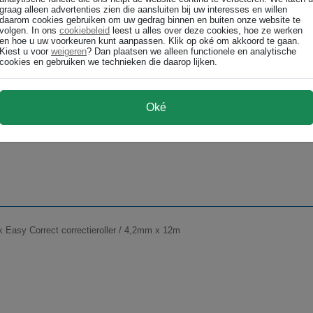
graag alleen advertenties zien die aansluiten bij uw interesses en willen
daarom cookies gebruiken om uw gedrag binnen en buiten onze website te
volgen. In ons
cookiebeleid
leest u alles over deze cookies, hoe ze werken
en hoe u uw voorkeuren kunt aanpassen. Klik op oké om akkoord te gaan.
Kiest u voor
weigeren
? Dan plaatsen we alleen functionele en analytische
cookies en gebruiken we technieken die daarop lijken.
Oké
x correctiepen / Shake 'n Squeeze / 8ml
x Easy Correct correctieroller / 4,2mm x 12m