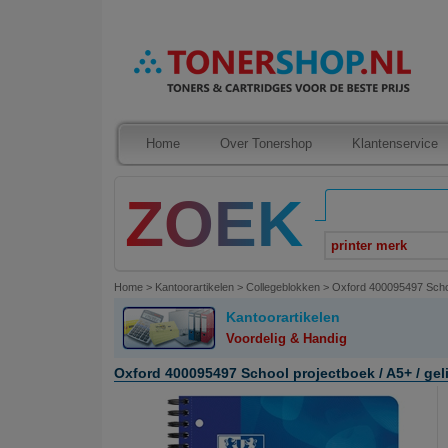
Home
Over Tonershop
Klantenservice
printer merk
Home
>
Kantoorartikelen
>
Collegeblokken
>
Oxford 400095497 School
Kantoorartikelen
Voordelig & Handig
Oxford 400095497 School projectboek / A5+ / geli