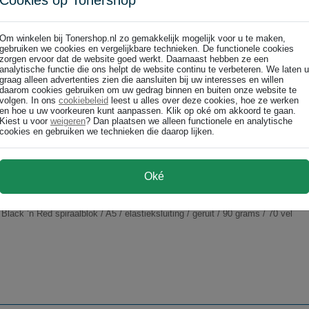
Cookies op Tonershop
Om winkelen bij Tonershop.nl zo gemakkelijk mogelijk voor u te maken,
gebruiken we cookies en vergelijkbare technieken. De functionele cookies
zorgen ervoor dat de website goed werkt. Daarnaast hebben ze een
analytische functie die ons helpt de website continu te verbeteren. We laten u
graag alleen advertenties zien die aansluiten bij uw interesses en willen
htblauw / 70 vel
daarom cookies gebruiken om uw gedrag binnen en buiten onze website te
400104100 Touch spiraalblok / A5 / geruit / lichtblauw / 70 vel
volgen. In ons
cookiebeleid
leest u alles over deze cookies, hoe ze werken
en hoe u uw voorkeuren kunt aanpassen. Klik op oké om akkoord te gaan.
Kiest u voor
weigeren
? Dan plaatsen we alleen functionele en analytische
cookies en gebruiken we technieken die daarop lijken.
Oké
 / geruit / 90 grams / 70 vel
Black ’n Red spiraalblok / A5 / elastieksluiting / geruit / 90 grams / 70 vel