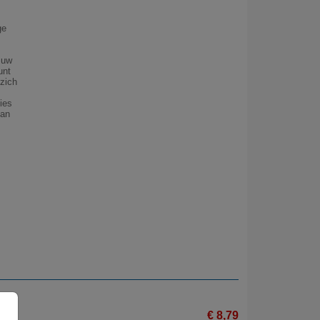
ge
 uw
unt
 zich
ies
can
€ 8,79