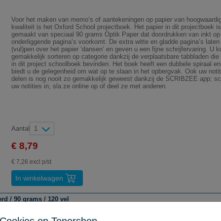
Voor het maken van memo’s of aantekeningen op papier van hoogwaardi
kwaliteit is het Oxford School projectboek. Het papier in dit projectboek is
gemaakt van speciaal 90 grams Optik Paper dat doordrukken van inkt op
onderliggende pagina’s voorkomt. De extra witte en gladde pagina’s laten
(vul)pen over het papier ‘dansen’ en geven u een fijne schrijfervaring. U k
gemakkelijk sorteren op categorie dankzij de verplaatsbare tabbladen die
in dit project schoolboek bevinden. Het boek heeft een dubbele spiraal en
biedt u de gelegenheid om wat op te slaan in het opbergvak. Ook uw notit
delen is nog nooit zo gemakkelijk geweest dankzij de SCRIBZEE app; s
uw notities in, sla ze online op of deel ze met anderen.
Aantal
1
€ 8,79
€ 7,26 excl p/st
In winkelwagen
rd / 90 grams / 120 vel
 400095497 School projectboek / A5+ / gelinieerd / 90 grams / 120 vel