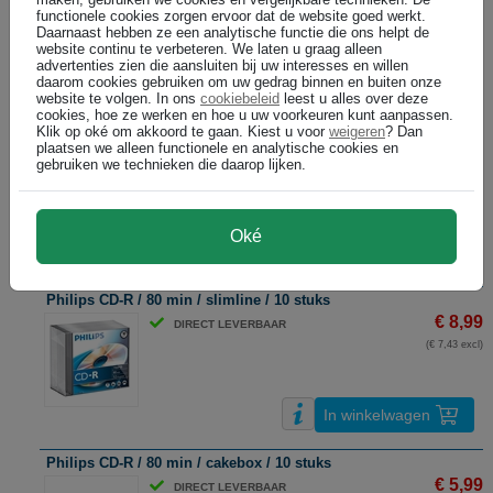
opnamesnelheid bedraagt 52x op een
functionele cookies zorgen ervoor dat de website goed werkt.
CDR/RW-brander. De verpakking bestaat uit
Daarnaast hebben ze een analytische functie die ons helpt de
10 stuks in een slimline doosje.
website continu te verbeteren. We laten u graag alleen
advertenties zien die aansluiten bij uw interesses en willen
daarom cookies gebruiken om uw gedrag binnen en buiten onze
website te volgen. In ons
cookiebeleid
leest u alles over deze
cookies, hoe ze werken en hoe u uw voorkeuren kunt aanpassen.
Klik op oké om akkoord te gaan. Kiest u voor
weigeren
? Dan
Aantal
1
plaatsen we alleen functionele en analytische cookies en
gebruiken we technieken die daarop lijken.
€ 8,99
€ 7,43 excl p/st
Oké
In winkelwagen
Philips CD-R / 80 min / slimline / 10 stuks
€ 8,99
DIRECT LEVERBAAR
(€ 7,43 excl)
In winkelwagen
Philips CD-R / 80 min / cakebox / 10 stuks
€ 5,99
DIRECT LEVERBAAR