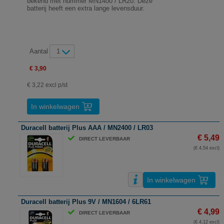
bekend met nummer MN1400 / LR20. Deze
batterij heeft een extra lange levensduur.
Aantal
1
€ 3,90
€ 3,22 excl p/st
In winkelwagen
Duracell batterij Plus AAA / MN2400 / LR03
€ 5,49
DIRECT LEVERBAAR
(€ 4,54 excl)
In winkelwagen
Duracell batterij Plus 9V / MN1604 / 6LR61
€ 4,99
DIRECT LEVERBAAR
(€ 4,12 excl)