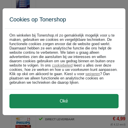
In winkelwagen
Cookies op Tonershop
Agfaphoto batterij 9V / E-Block / MN600 / 6LR61
€ 4,99
Om winkelen bij Tonershop.nl zo gemakkelijk mogelijk voor u te
DIRECT LEVERBAAR
maken, gebruiken we cookies en vergelijkbare technieken. De
(€ 4,12 excl)
functionele cookies zorgen ervoor dat de website goed werkt.
Daarnaast hebben ze een analytische functie die ons helpt de
website continu te verbeteren. We laten u graag alleen
advertenties zien die aansluiten bij uw interesses en willen
In winkelwagen
daarom cookies gebruiken om uw gedrag binnen en buiten onze
website te volgen. In ons
cookiebeleid
leest u alles over deze
cookies, hoe ze werken en hoe u uw voorkeuren kunt aanpassen.
Agfaphoto batterij Mono D / LR20 / MN1400 / 2 stuks
Klik op oké om akkoord te gaan. Kiest u voor
weigeren
? Dan
€ 3,90
DIRECT LEVERBAAR
plaatsen we alleen functionele en analytische cookies en
gebruiken we technieken die daarop lijken.
(€ 3,22 excl)
In winkelwagen
Oké
Philips batterij Mignon AA / LR6 / 4 stuks
€ 4,99
DIRECT LEVERBAAR
(€ 4,12 excl)