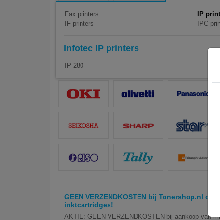
Fax printers
IP prin
IF printers
IPC prin
Infotec IP printers
IP 280
GEEN VERZENDKOSTEN bij Tonershop.nl op hu
inktcartridges!
AKTIE: GEEN VERZENDKOSTEN bij aankoop van minim