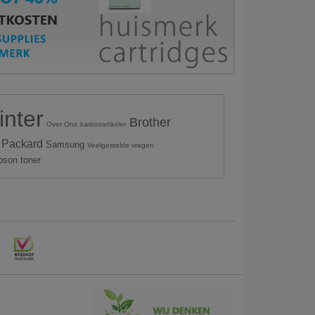
inter
Brother
Over Ons
kantoorartikelen
 Packard
Samsung
Veelgestelde vragen
pson toner