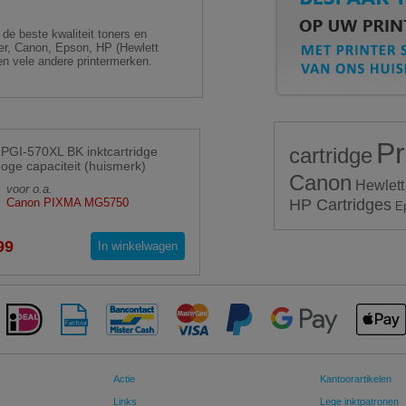
de beste kwaliteit toners en
ther, Canon, Epson, HP (Hewlett
n vele andere printermerken.
Pr
cartridge
PGI-570XL BK inktcartridge
hoge capaciteit (huismerk)
Canon
Hewlett
voor o.a.
Canon PIXMA MG5750
HP Cartridges
E
99
In winkelwagen
Actie
Kantoorartikelen
Links
Lege inktpatronen