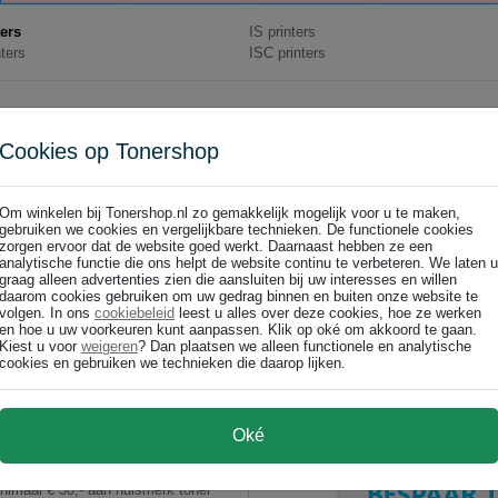
ters
IS printers
ters
ISC printers
Cookies op Tonershop
Om winkelen bij Tonershop.nl zo gemakkelijk mogelijk voor u te maken,
gebruiken we cookies en vergelijkbare technieken. De functionele cookies
zorgen ervoor dat de website goed werkt. Daarnaast hebben ze een
analytische functie die ons helpt de website continu te verbeteren. We laten u
graag alleen advertenties zien die aansluiten bij uw interesses en willen
daarom cookies gebruiken om uw gedrag binnen en buiten onze website te
volgen. In ons
cookiebeleid
leest u alles over deze cookies, hoe ze werken
en hoe u uw voorkeuren kunt aanpassen. Klik op oké om akkoord te gaan.
Kiest u voor
weigeren
? Dan plaatsen we alleen functionele en analytische
cookies en gebruiken we technieken die daarop lijken.
Oké
ismerk toner en huismerk
aal € 30,- aan huismerk toner