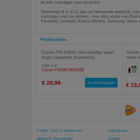
en inkt cartridges voor uw printer.
Tonershop.nl is al 21 jaar uw vertrouwde webshop voor 
cartridges voor uw printers. Voor elke printer van Bro
Packard), Lexmark, Konica Minolta, Samsung, Xerox e
Prijsknallers
Canon PG-540XL inktcartridge zwart
Canon 
hoge capaciteit (huismerk)
zwart 
voor o.a.
Canon PIXMA MG4250
€ 29,99
In winkelwagen
€ 13,
© 1999 - 2026 A1 Interflow BV
Veilig Betalen
Algemene Voorwaarden
Contact