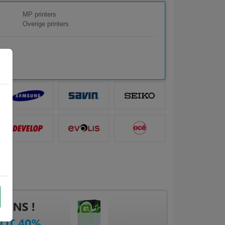
MP printers
Overige printers