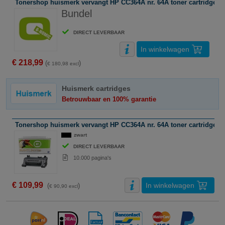
Tonershop huismerk vervangt HP CC364A nr. 64A toner cartridge zw
Bundel
DIRECT LEVERBAAR
In winkelwagen
€ 218,99
(
)
€ 180,98 excl
Huismerk cartridges
Betrouwbaar en 100% garantie
Tonershop huismerk vervangt HP CC364A nr. 64A toner cartridge z
zwart
DIRECT LEVERBAAR
10.000 pagina's
€ 109,99
In winkelwagen
(
)
€ 90,90 excl