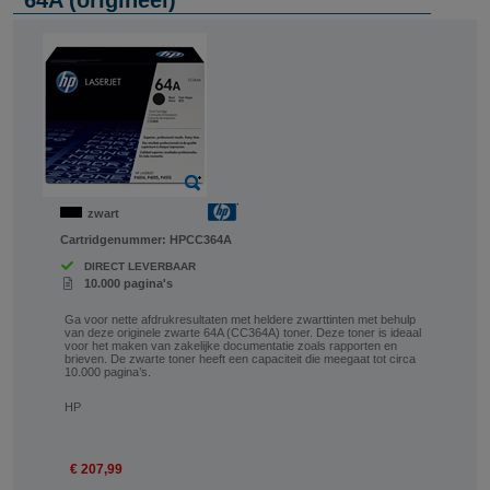
64A (origineel)
zwart
Cartridgenummer:
HPCC364A
DIRECT LEVERBAAR
10.000 pagina's
Ga voor nette afdrukresultaten met heldere zwarttinten met behulp
van deze originele zwarte 64A (CC364A) toner. Deze toner is ideaal
voor het maken van zakelijke documentatie zoals rapporten en
brieven. De zwarte toner heeft een capaciteit die meegaat tot circa
10.000 pagina’s.
HP
€ 207,99