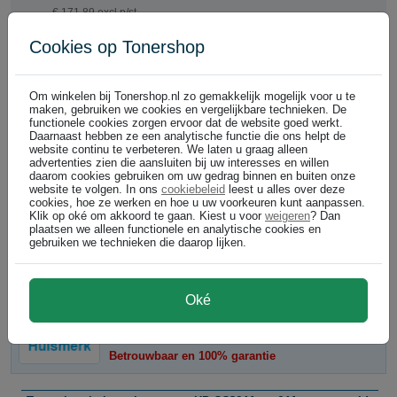
€ 171,89 excl p/st
In winkelwagen
Cookies op Tonershop
Om winkelen bij Tonershop.nl zo gemakkelijk mogelijk voor u te
maken, gebruiken we cookies en vergelijkbare technieken. De
HP cartridges
functionele cookies zorgen ervoor dat de website goed werkt.
Daarnaast hebben ze een analytische functie die ons helpt de
Altijd voordelig: Tonershop
website continu te verbeteren. We laten u graag alleen
advertenties zien die aansluiten bij uw interesses en willen
daarom cookies gebruiken om uw gedrag binnen en buiten onze
HP CC364A toner cartridge zwart nr. 64A (origineel)
website te volgen. In ons
cookiebeleid
leest u alles over deze
cookies, hoe ze werken en hoe u uw voorkeuren kunt aanpassen.
zwart
Klik op oké om akkoord te gaan. Kiest u voor
weigeren
? Dan
DIRECT LEVERBAAR
plaatsen we alleen functionele en analytische cookies en
gebruiken we technieken die daarop lijken.
10.000 pagina's
€ 207,99
In winkelwagen
(
)
€ 171,89 excl
Oké
Huismerk cartridges voordeelbundels
Betrouwbaar en 100% garantie