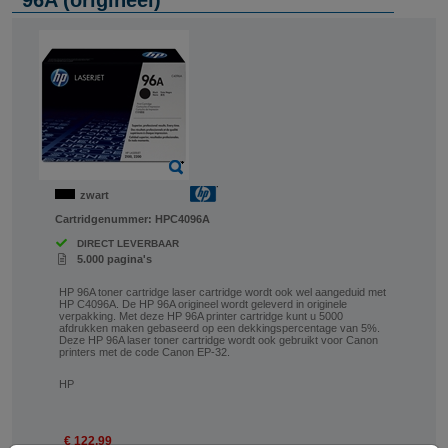
96A (origineel)
zwart
Cartridgenummer:
HPC4096A
DIRECT LEVERBAAR
5.000 pagina's
HP 96A toner cartridge laser cartridge wordt ook wel aangeduid met
HP C4096A. De HP 96A origineel wordt geleverd in originele
verpakking. Met deze HP 96A printer cartridge kunt u 5000
afdrukken maken gebaseerd op een dekkingspercentage van 5%.
Deze HP 96A laser toner cartridge wordt ook gebruikt voor Canon
printers met de code Canon EP-32.
HP
€ 122,99