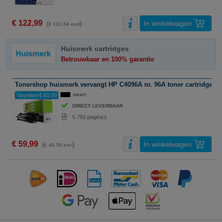
€ 122,99
In winkelwagen
(
)
€ 101,64 excl
Huismerk cartridges
Betrouwbaar en 100% garantie
Tonershop huismerk vervangt HP C4096A nr. 96A toner cartridge zw
zwart
Voordeel € 61,00
DIRECT LEVERBAAR
5.750 pagina's
€ 59,99
In winkelwagen
(
)
€ 49,58 excl