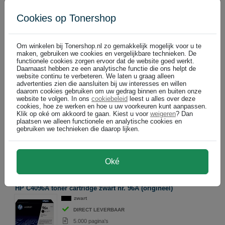
€ 101,64 excl p/st
Cookies op Tonershop
In winkelwagen
Om winkelen bij Tonershop.nl zo gemakkelijk mogelijk voor u te
maken, gebruiken we cookies en vergelijkbare technieken. De
functionele cookies zorgen ervoor dat de website goed werkt.
Daarnaast hebben ze een analytische functie die ons helpt de
Canon cartridges
website continu te verbeteren. We laten u graag alleen
advertenties zien die aansluiten bij uw interesses en willen
Altijd voordelig: Tonershop
daarom cookies gebruiken om uw gedrag binnen en buiten onze
website te volgen. In ons
cookiebeleid
leest u alles over deze
cookies, hoe ze werken en hoe u uw voorkeuren kunt aanpassen.
Canon EP-32 toner cartridge zwart (origineel)
Klik op oké om akkoord te gaan. Kiest u voor
weigeren
? Dan
plaatsen we alleen functionele en analytische cookies en
zwart
gebruiken we technieken die daarop lijken.
Bel voor levertijd +31 26 3193981
5.000 pagina's
Oké
€ 120,99
In winkelwagen
(
)
€ 99,99 excl
HP C4096A toner cartridge zwart nr. 96A (origineel)
zwart
DIRECT LEVERBAAR
5.000 pagina's