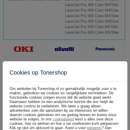
LaserJet Pro 400 Color M475dn
LaserJet Pro 400 Color M451dw
LaserJet Pro 400 Color M475dw
LaserJet Pro 400 Color M451nw
LaserJet Pro 500 Color M570dn
LaserJet Pro 500 Color M570dw
Cookies op Tonershop
Om winkelen bij Tonershop.nl zo gemakkelijk mogelijk voor u te
maken, gebruiken we cookies en vergelijkbare technieken. De
functionele cookies zorgen ervoor dat de website goed werkt.
Daarnaast hebben ze een analytische functie die ons helpt de
website continu te verbeteren. We laten u graag alleen
advertenties zien die aansluiten bij uw interesses en willen
daarom cookies gebruiken om uw gedrag binnen en buiten onze
website te volgen. In ons
cookiebeleid
leest u alles over deze
cookies, hoe ze werken en hoe u uw voorkeuren kunt aanpassen.
Klik op oké om akkoord te gaan. Kiest u voor
weigeren
? Dan