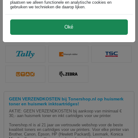
plaatsen we alleen functionele en analytische cookies en
gebruiken we technieken die daarop lijken.
Oké
GEEN VERZENDKOSTEN bij Tonershop.nl op huismerk
toner en huismerk inktcartridges!
AKTIE: GEEN VERZENDKOSTEN bij aankoop van minimaal €
30,- aan huismerk toner en inkt cartridges voor uw printer.
Tonershop.nl is al 21 jaar uw vertrouwde webshop voor de beste
kwaliteit toners en cartridges voor uw printers. Voor elke printer van
Brother, Canon, Epson, HP (Hewlett Packard), Lexmark, Konica