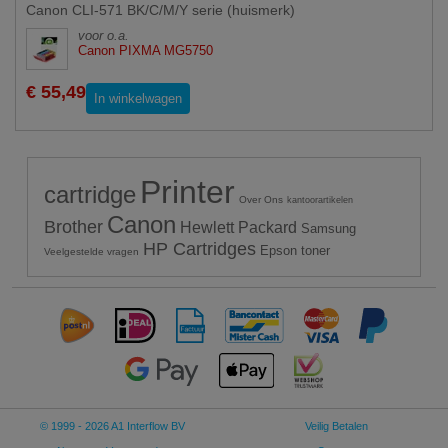
Canon CLI-571 BK/C/M/Y serie (huismerk)
voor o.a.
Canon PIXMA MG5750
€ 55,49
In winkelwagen
Printer
cartridge
Over Ons
kantoorartikelen
Canon
Brother
Hewlett Packard
Samsung
HP Cartridges
Epson toner
Veelgestelde vragen
© 1999 - 2026 A1 Interflow BV
Veilig Betalen