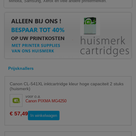
Minolta, Samsung, Xerox en vele andere printermerken.
Prijsknallers
Canon CL-541XL inktcartridge kleur hoge capaciteit 2 stuks
(huismerk)
voor o.a.
Canon PIXMA MG4250
€ 57,49
In winkelwagen