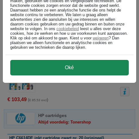
maken, gebruiken we cookies en vergelijkbare technieken. De
functionele cookies zorgen ervoor dat de website goed werkt.
Daarnaast hebben ze een analytische functie die ons helpt de
HP 51649AE / C6614DE serie ( 49 C / 20 BK ) origineel
website continu te verbeteren. We laten u graag alleen
advertenties zien die aansluiten bij uw interesses en willen
Bundel
daarom cookies gebruiken om uw gedrag binnen en buiten onze
website te volgen. In ons
cookiebeleid
leest u alles over deze
cookies, hoe ze werken en hoe u uw voorkeuren kunt aanpassen.
NIET MEER LEVERBAAR
Klik op oké om akkoord te gaan. Kiest u voor
weigeren
? Dan
plaatsen we alleen functionele en analytische cookies en
gebruiken we technieken die daarop lijken.
€ 82,49
(
)
€ 68,17 excl
HP 51649AE / C1816AA / C6614DE serie ( 49 C / 16 PC / 20 BK ) orig
Oké
Bundel
NIET MEER LEVERBAAR
€ 103,49
(
)
€ 85,53 excl
HP cartridges
Altijd voordelig: Tonershop
HP C6614DE inkt cartridge zwart nr. 20 (origineel)