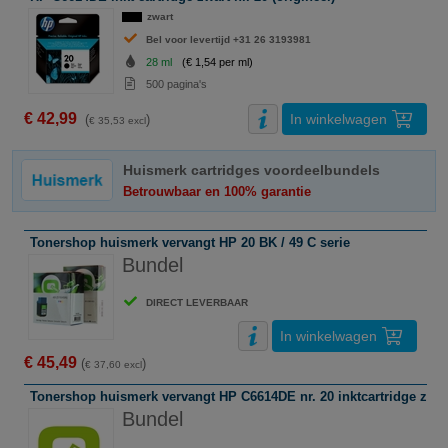
zwart
Bel voor levertijd +31 26 3193981
28 ml
(€ 1,54 per ml)
500 pagina's
€ 42,99
In winkelwagen
(
)
€ 35,53 excl
Huismerk cartridges voordeelbundels
Betrouwbaar en 100% garantie
Tonershop huismerk vervangt HP 20 BK / 49 C serie
Bundel
DIRECT LEVERBAAR
In winkelwagen
€ 45,49
(
)
€ 37,60 excl
Tonershop huismerk vervangt HP C6614DE nr. 20 inktcartridge zwar
Bundel