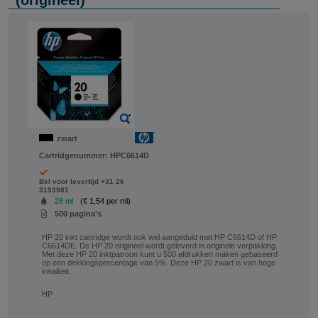
(origineel)
zwart
Cartridgenummer:
HPC6614D
Bel voor levertijd +31 26
3193981
28 ml
(€ 1,54 per ml)
500 pagina's
HP 20 inkt cartridge wordt ook wel aangeduid met HP C6614D of HP
C6614DE. De HP 20 origineel wordt geleverd in originele verpakking.
Met deze HP 20 inktpatroon kunt u 500 afdrukken maken gebaseerd
op een dekkingspercentage van 5%. Deze HP 20 zwart is van hoge
kwaliteit.
HP