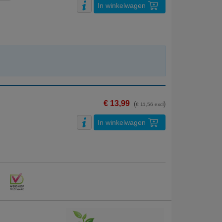
In winkelwagen
€ 13,99
(
)
€ 11,56 excl
In winkelwagen