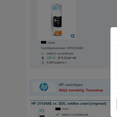
zwart
Cartridgenummer:
HP1VV24AE
DIRECT LEVERBAAR
135 ml
(€ 0,13 per ml)
6.000 pagina's
HP cartridges
Altijd voordelig: Tonershop
HP 1VV24AE nr. 32XL inktfles zwart (origineel)
zwart
DIRECT LEVERBAAR