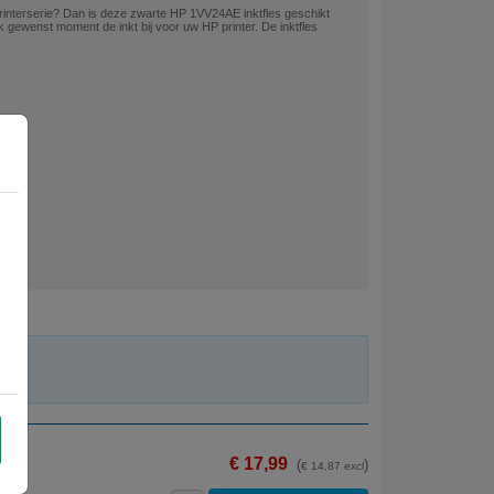
 printerserie? Dan is deze zwarte HP 1VV24AE inktfles geschikt
k gewenst moment de inkt bij voor uw HP printer. De inktfles
€ 17,99
(
)
€ 14,87 excl