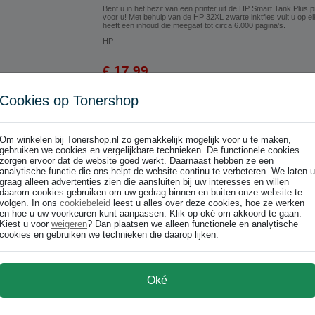
Bent u in het bezit van een printer uit de HP Smart Tank Plus
voor u! Met behulp van de HP 32XL zwarte inktfles vult u op el
heeft een inhoud die meegaat tot circa 6.000 pagina’s.
HP
€ 17,99
€ 14,87 excl p/st
Cookies op Tonershop
In winkelwagen
Om winkelen bij Tonershop.nl zo gemakkelijk mogelijk voor u te maken,
gebruiken we cookies en vergelijkbare technieken. De functionele cookies
zorgen ervoor dat de website goed werkt. Daarnaast hebben ze een
analytische functie die ons helpt de website continu te verbeteren. We laten u
graag alleen advertenties zien die aansluiten bij uw interesses en willen
daarom cookies gebruiken om uw gedrag binnen en buiten onze website te
volgen. In ons
cookiebeleid
leest u alles over deze cookies, hoe ze werken
en hoe u uw voorkeuren kunt aanpassen. Klik op oké om akkoord te gaan.
Kiest u voor
weigeren
? Dan plaatsen we alleen functionele en analytische
cookies en gebruiken we technieken die daarop lijken.
Oké