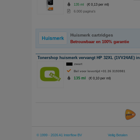
135 ml
(€ 0,13 per ml)
6.000 pagina's
Huismerk cartridges
Betrouwbaar en 100% garantie
Tonershop huismerk vervangt HP 32XL (1VV24AE) ink
zwart
Bel voor levertijd +31 26 3193981
135 ml
(€ 0,10 per ml)
© 1999 - 2026 A1 Interflow BV
Veilig Betalen