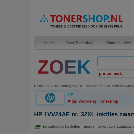
Home
Over Tonershop
Klantenservice
printer merk
Home
>
HP
>
inkt cartridges
>
HP 1VV24AE nr. 32XL inktfles zwart (o
HP
Altijd voordelig: Tonershop
HP 1VV24AE nr. 32XL inktfles zwart
nu cartridges bestellen = morgen, zaterdag 8 augustus 