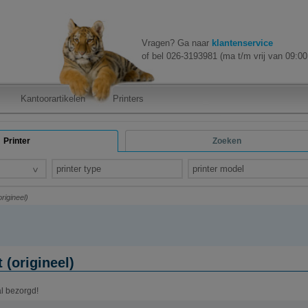
Vragen? Ga naar
klantenservice
of bel 026-3193981 (ma t/m vrij van 09:00 
Kantoorartikelen
Printers
Printer
Zoeken
printer type
printer model
rigineel)
 (origineel)
al bezorgd!