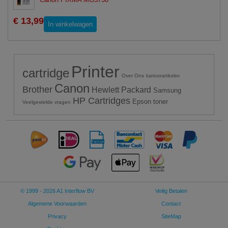
€ 13,99
In winkelwagen
Printer
cartridge
Over Ons
kantoorartikelen
Canon
Brother
Hewlett Packard
Samsung
HP Cartridges
Epson toner
Veelgestelde vragen
© 1999 - 2026 A1 Interflow BV
Veilig Betalen
Algemene Voorwaarden
Contact
Privacy
SiteMap