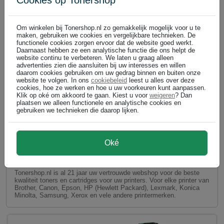
Cookies op Tonershop
Om winkelen bij Tonershop.nl zo gemakkelijk mogelijk voor u te
maken, gebruiken we cookies en vergelijkbare technieken. De
functionele cookies zorgen ervoor dat de website goed werkt.
Daarnaast hebben ze een analytische functie die ons helpt de
website continu te verbeteren. We laten u graag alleen
advertenties zien die aansluiten bij uw interesses en willen
daarom cookies gebruiken om uw gedrag binnen en buiten onze
website te volgen. In ons
cookiebeleid
leest u alles over deze
cookies, hoe ze werken en hoe u uw voorkeuren kunt aanpassen.
Klik op oké om akkoord te gaan. Kiest u voor
weigeren
? Dan
plaatsen we alleen functionele en analytische cookies en
gebruiken we technieken die daarop lijken.
GEEN VERZENDKOSTEN bij Tonershop.nl op huismerk
toner en huismerk inktcartridges!
Oké
AKTIE: GEEN VERZENDKOSTEN bij aankoop van minimaal €
30,- aan huismerk toner en inkt cartridges voor uw printer.
Tonershop.nl is al 21 jaar uw vertrouwde webshop voor de beste
kwaliteit toners en cartridges voor uw printers. Voor elke printer van
Brother, Canon, Epson, HP (Hewlett Packard), Lexmark, Konica
Minolta, Samsung, Xerox en vele andere printermerken.