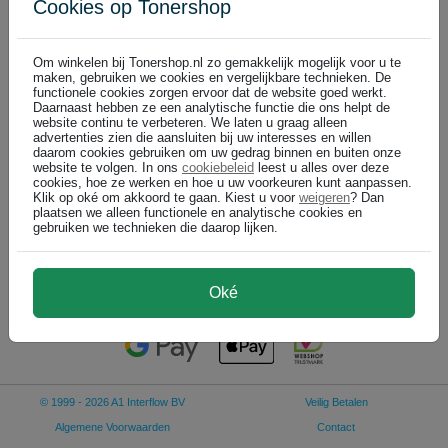
Cookies op Tonershop
Ricoh cartridges
Altijd voordelig: Tonershop
Om winkelen bij Tonershop.nl zo gemakkelijk mogelijk voor u te
maken, gebruiken we cookies en vergelijkbare technieken. De
functionele cookies zorgen ervoor dat de website goed werkt.
Daarnaast hebben ze een analytische functie die ons helpt de
Ricoh Type 6210D / 885098 toner cartridge zwart (origineel)
website continu te verbeteren. We laten u graag alleen
zwart
advertenties zien die aansluiten bij uw interesses en willen
daarom cookies gebruiken om uw gedrag binnen en buiten onze
LEVERING BINNEN 48 UUR
website te volgen. In ons
cookiebeleid
leest u alles over deze
43.000 pagina's
cookies, hoe ze werken en hoe u uw voorkeuren kunt aanpassen.
Klik op oké om akkoord te gaan. Kiest u voor
weigeren
? Dan
plaatsen we alleen functionele en analytische cookies en
gebruiken we technieken die daarop lijken.
€ 67,99
In winkelwagen
(
)
€ 56,19 excl
Oké
© 1999 - 2026 A1 Interflow BV
Veilig Betalen
Algemene Voorwaarden
Contact