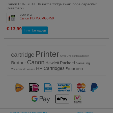
Canon PGI-570XL BK inktcartridge zwart hoge capaciteit
(huismerk)
voor o.a.
Canon PIXMA MG5750
€ 13,99
In winkelwagen
Printer
cartridge
Over Ons
kantoorartikelen
Canon
Brother
Hewlett Packard
Samsung
HP Cartridges
Epson toner
Veelgestelde vragen