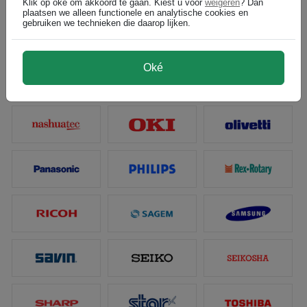
Klik op oké om akkoord te gaan. Kiest u voor
weigeren
? Dan
plaatsen we alleen functionele en analytische cookies en
gebruiken we technieken die daarop lijken.
Oké