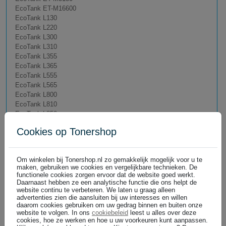
EcoTank ET-M16600
EcoTank L130
EcoTank L220
EcoTank L300
EcoTank L310
EcoTank L355
EcoTank L365
EcoTank L555
EcoTank L565
EcoTank L800
EcoTank L810
EcoTank L850
EcoTank L1110
Cookies op Tonershop
EcoTank L3110
EcoTank L3111
EcoTank L3150
Om winkelen bij Tonershop.nl zo gemakkelijk mogelijk voor u te
EcoTank L3151
maken, gebruiken we cookies en vergelijkbare technieken. De
EcoTank L3160
functionele cookies zorgen ervoor dat de website goed werkt.
EcoTank L15150
Daarnaast hebben ze een analytische functie die ons helpt de
website continu te verbeteren. We laten u graag alleen
EcoTank L15160
advertenties zien die aansluiten bij uw interesses en willen
daarom cookies gebruiken om uw gedrag binnen en buiten onze
website te volgen. In ons
cookiebeleid
leest u alles over deze
cookies, hoe ze werken en hoe u uw voorkeuren kunt aanpassen.