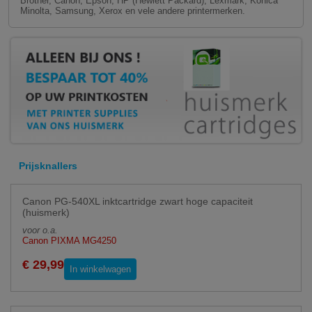
Brother, Canon, Epson, HP (Hewlett Packard), Lexmark, Konica
Minolta, Samsung, Xerox en vele andere printermerken.
Prijsknallers
Canon PG-540XL inktcartridge zwart hoge capaciteit
(huismerk)
voor o.a.
Canon PIXMA MG4250
€ 29,99
In winkelwagen