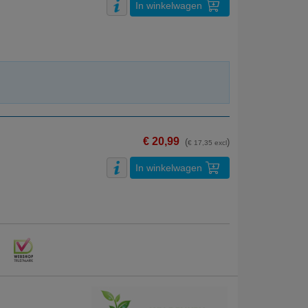
In winkelwagen
€ 20,99
(
)
€ 17,35 excl
In winkelwagen