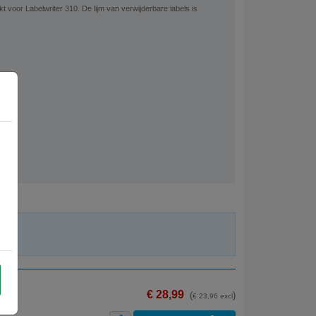
t voor Labelwriter 310. De lijm van verwijderbare labels is
€ 28,99
(
)
€ 23,96 excl