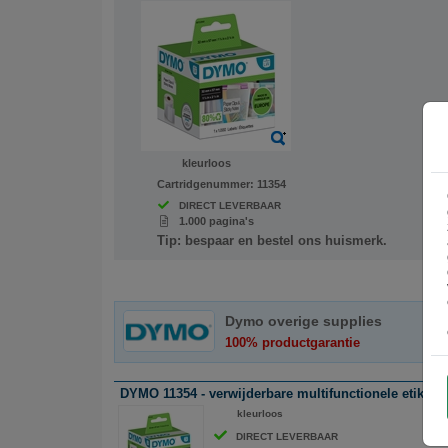
ABC
kleurloos
Cartridgenummer:
11354
DIRECT LEVERBAAR
1.000 pagina's
Tip: bespaar en bestel ons huismerk.
Dymo overige supplies
100% productgarantie
DYMO 11354 - verwijderbare multifunctionele etikette
ABC
kleurloos
DIRECT LEVERBAAR