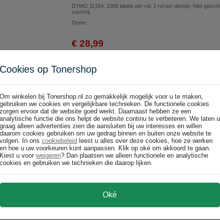
DYMO 11354, 1000 labels per rol. 1 rol per doosje. Niet geschik
zuurvrij.
Dymo
€ 28,99
€ 23,96 excl p/st
Cookies op Tonershop
In winkelwagen
Om winkelen bij Tonershop.nl zo gemakkelijk mogelijk voor u te maken,
gebruiken we cookies en vergelijkbare technieken. De functionele cookies
zorgen ervoor dat de website goed werkt. Daarnaast hebben ze een
analytische functie die ons helpt de website continu te verbeteren. We laten u
graag alleen advertenties zien die aansluiten bij uw interesses en willen
daarom cookies gebruiken om uw gedrag binnen en buiten onze website te
volgen. In ons
cookiebeleid
leest u alles over deze cookies, hoe ze werken
en hoe u uw voorkeuren kunt aanpassen. Klik op oké om akkoord te gaan.
Kiest u voor
weigeren
? Dan plaatsen we alleen functionele en analytische
cookies en gebruiken we technieken die daarop lijken.
n / 1x1000 stuks / zelfklevend / 57x32mm (origineel)
Oké