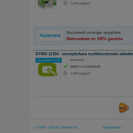
1.000 pagina's
Huismerk overige supplies
Betrouwbaar en 100% garantie
DYMO 11354 - verwijderbare multifunctionele etikette
ABC
kleurloos
Voordeel € 8,00
DIRECT LEVERBAAR
1.000 pagina's
© 1999 - 2026 A1 Interflow BV
Veilig Betalen