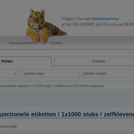
Vragen? Ga naar
klantenservice
of bel 026-3193981 (ma t/m vrij van 09:00 
Kantoorartikelen
Printers
Printer
Zoeken
printer type
printer model
unctionele etiketten / 1x1000 stuks / zelfklevend / 57x32mm (origineel)
nctionele etiketten / 1x1000 stuks / zelfkleven
al bezorgd!