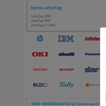
Dymo LetraTag
LetraTag 200B
LetraTag 2000
LetraTag LT-100H
GEEN VERZENDKOSTEN bij Tonershop.nl op hu