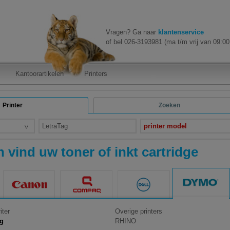
Vragen? Ga naar
klantenservice
of bel 026-3193981 (ma t/m vrij van 09:00 
Kantoorartikelen
Printers
Printer
Zoeken
LetraTag
printer model
 vind uw toner of inkt cartridge
iter
Overige printers
ag
RHINO