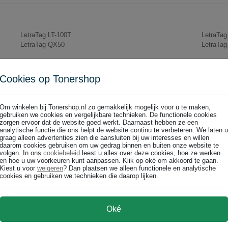
LetraTag LT-100T
LetraTa
LetraTag QX50
LetraTa
Cookies op Tonershop
Om winkelen bij Tonershop.nl zo gemakkelijk mogelijk voor u te maken,
gebruiken we cookies en vergelijkbare technieken. De functionele cookies
zorgen ervoor dat de website goed werkt. Daarnaast hebben ze een
analytische functie die ons helpt de website continu te verbeteren. We laten u
graag alleen advertenties zien die aansluiten bij uw interesses en willen
daarom cookies gebruiken om uw gedrag binnen en buiten onze website te
volgen. In ons
cookiebeleid
leest u alles over deze cookies, hoe ze werken
en hoe u uw voorkeuren kunt aanpassen. Klik op oké om akkoord te gaan.
Kiest u voor
weigeren
? Dan plaatsen we alleen functionele en analytische
cookies en gebruiken we technieken die daarop lijken.
Oké
ismerk toner en huismerk