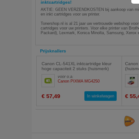
inktcartridges!
AKTIE: GEEN VERZENDKOSTEN bij aankoop van minim
en inkt cartridges voor uw printer.
Tonershop.nl is al 21 jaar uw vertrouwde webshop voor 
cartridges voor uw printers. Voor elke printer van Bro
Packard), Lexmark, Konica Minolta, Samsung, Xerox e
Prijsknallers
Canon CL-541XL inktcartridge kleur
Canon 
hoge capaciteit 2 stuks (huismerk)
(huism
voor o.a.
Canon PIXMA MG4250
€ 57,49
€ 55,
In winkelwagen