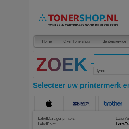
Home
Over Tonershop
Klantenservice
Dymo
Selecteer uw printermerk en
LabelManager printers
LabelWr
LabelPoint
LetraT