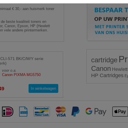
aal € 30,- aan huismerk toner
de beste kwaliteit toners en
ther, Canon, Epson, HP (Hewlett
n vele andere printermerken.
Pr
cartridge
CLI-571 BK/C/M/Y serie
erk)
Canon
Hewlett
voor o.a.
Canon PIXMA MG5750
HP Cartridges
E
49
In winkelwagen