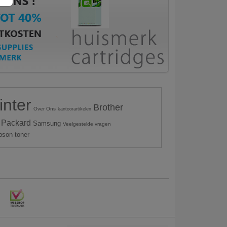
inter
Brother
Over Ons
kantoorartikelen
 Packard
Samsung
Veelgestelde vragen
pson toner