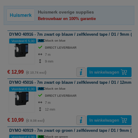
Huismerk overige supplies
Betrouwbaar en 100% garantie
DYMO 40916 - 7m zwart op blauw / zelfklevend tape / D1 / 9mm (hu
ABC
black on blue
Voordeel € 5,00
DIRECT LEVERBAAR
7 m
9 mm
€ 12,99
In winkelwagen
(
)
€ 10,74 excl
DYMO 45016 - 7m zwart op blauw / zelfklevend tape / D1 / 12mm (h
ABC
black on blue
Voordeel € 6,00
DIRECT LEVERBAAR
7 m
12 mm
€ 10,99
In winkelwagen
(
)
€ 9,08 excl
DYMO 40919 - 7m zwart op groen / zelfklevend tape / D1 / 9mm (hu
ABC
black on green
Voordeel € 6,00