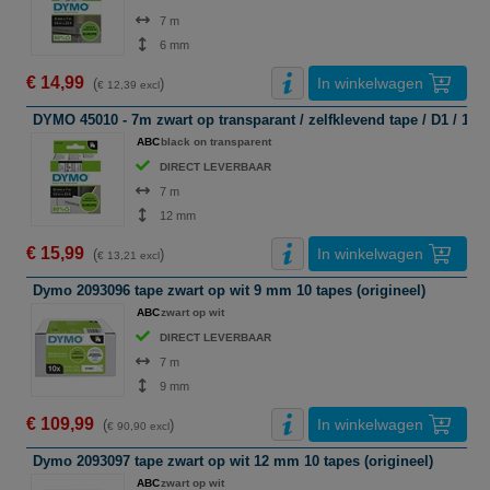
7 m
6 mm
€ 14,99
In winkelwagen
(
)
€ 12,39 excl
DYMO 45010 - 7m zwart op transparant / zelfklevend tape / D1 / 12m
ABC
black on transparent
DIRECT LEVERBAAR
7 m
12 mm
€ 15,99
In winkelwagen
(
)
€ 13,21 excl
Dymo 2093096 tape zwart op wit 9 mm 10 tapes (origineel)
ABC
zwart op wit
DIRECT LEVERBAAR
7 m
9 mm
€ 109,99
In winkelwagen
(
)
€ 90,90 excl
Dymo 2093097 tape zwart op wit 12 mm 10 tapes (origineel)
ABC
zwart op wit