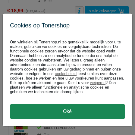
9 mm
€ 18,99
In winkelwagen
(
)
€ 15,69 excl
DYMO 45019 - 7m zwart op groen / zelfklevend tape / D1 / 12mm (or
Cookies op Tonershop
ABC
black on green
DIRECT LEVERBAAR
7 m
Om winkelen bij Tonershop.nl zo gemakkelijk mogelijk voor u te
maken, gebruiken we cookies en vergelijkbare technieken. De
12 mm
functionele cookies zorgen ervoor dat de website goed werkt.
Daarnaast hebben ze een analytische functie die ons helpt de
€ 16,99
In winkelwagen
(
)
€ 14,04 excl
website continu te verbeteren. We laten u graag alleen
advertenties zien die aansluiten bij uw interesses en willen
DYMO 1978367 tape zwart op oranje 12mm (origineel)
daarom cookies gebruiken om uw gedrag binnen en buiten onze
website te volgen. In ons
cookiebeleid
leest u alles over deze
ABC
zwart op oranje
cookies, hoe ze werken en hoe u uw voorkeuren kunt aanpassen.
LEVERING BINNEN 48 UUR
Klik op oké om akkoord te gaan. Kiest u voor
weigeren
? Dan
plaatsen we alleen functionele en analytische cookies en
3 m
gebruiken we technieken die daarop lijken.
12 mm
€ 11,99
In winkelwagen
(
)
€ 9,91 excl
Oké
DYMO 45017 - 7m zwart op rood / zelfklevend tape / D1 / 12mm (orig
ABC
black on red
DIRECT LEVERBAAR
7 m