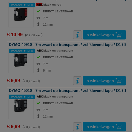
ABC
black on red
Voordeel € 6,00
DIRECT LEVERBAAR
7 m
12 mm
€ 10,99
In winkelwagen
(
)
€ 9,08 excl
DYMO 40910 - 7m zwart op transparant / zelfklevend tape / D1 / 9m
ABC
black on transparent
Voordeel € 6,00
DIRECT LEVERBAAR
7 m
9 mm
€ 9,99
In winkelwagen
(
)
€ 8,26 excl
DYMO 45010 - 7m zwart op transparant / zelfklevend tape / D1 / 12
ABC
black on transparent
Voordeel € 6,00
DIRECT LEVERBAAR
7 m
12 mm
€ 9,99
In winkelwagen
(
)
€ 8,26 excl