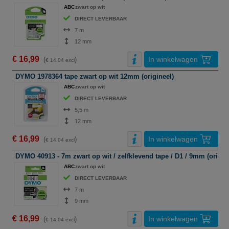
ABC
zwart op wit
DIRECT LEVERBAAR
7 m
12 mm
€ 16,99
In winkelwagen
(
)
€ 14,04 excl
DYMO 1978364 tape zwart op wit 12mm (origineel)
ABC
zwart op wit
DIRECT LEVERBAAR
5,5 m
12 mm
€ 16,99
In winkelwagen
(
)
€ 14,04 excl
DYMO 40913 - 7m zwart op wit / zelfklevend tape / D1 / 9mm (origin
ABC
zwart op wit
DIRECT LEVERBAAR
7 m
9 mm
€ 16,99
In winkelwagen
(
)
€ 14,04 excl