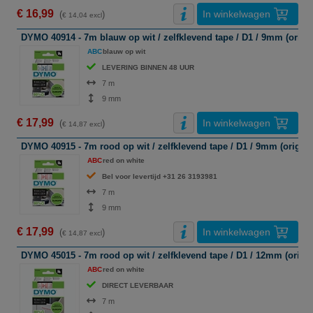
€ 16,99
In winkelwagen
(
)
€ 14,04 excl
DYMO 40914 - 7m blauw op wit / zelfklevend tape / D1 / 9mm (origin
ABC
blauw op wit
LEVERING BINNEN 48 UUR
7 m
9 mm
€ 17,99
In winkelwagen
(
)
€ 14,87 excl
DYMO 40915 - 7m rood op wit / zelfklevend tape / D1 / 9mm (origine
ABC
red on white
Bel voor levertijd +31 26 3193981
7 m
9 mm
€ 17,99
In winkelwagen
(
)
€ 14,87 excl
DYMO 45015 - 7m rood op wit / zelfklevend tape / D1 / 12mm (origin
ABC
red on white
DIRECT LEVERBAAR
7 m