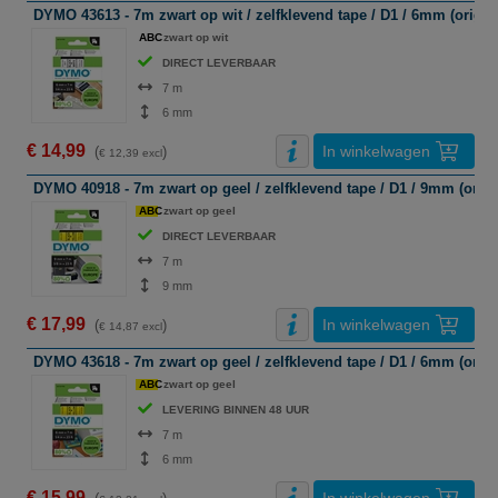
DYMO 43613 - 7m zwart op wit / zelfklevend tape / D1 / 6mm (origin
ABC
zwart op wit
DIRECT LEVERBAAR
7 m
6 mm
€ 14,99
In winkelwagen
(
)
€ 12,39 excl
DYMO 40918 - 7m zwart op geel / zelfklevend tape / D1 / 9mm (origi
ABC
zwart op geel
DIRECT LEVERBAAR
7 m
9 mm
€ 17,99
In winkelwagen
(
)
€ 14,87 excl
DYMO 43618 - 7m zwart op geel / zelfklevend tape / D1 / 6mm (origi
ABC
zwart op geel
LEVERING BINNEN 48 UUR
7 m
6 mm
€ 15,99