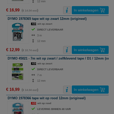
12 mm
€ 16,99
In winkelwagen
(
)
€ 14,04 excl
DYMO 1978365 tape wit op zwart 12mm (origineel)
ABC
wit op zwart
DIRECT LEVERBAAR
3 m
12 mm
€ 12,99
In winkelwagen
(
)
€ 10,74 excl
DYMO 45021 - 7m wit op zwart / zelfklevend tape / D1 / 12mm (origi
ABC
wit op zwart
DIRECT LEVERBAAR
7 m
12 mm
€ 16,99
In winkelwagen
(
)
€ 14,04 excl
DYMO 1978366 tape wit op rood 12mm (origineel)
ABC
wit op rood
LEVERING BINNEN 48 UUR