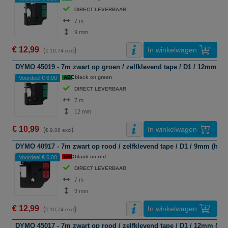
DIRECT LEVERBAAR
7 m
9 mm
€ 12,99
In winkelwagen
(
)
€ 10,74 excl
DYMO 45019 - 7m zwart op groen / zelfklevend tape / D1 / 12mm (h
ABC
black on green
Voordeel € 6,00
DIRECT LEVERBAAR
7 m
12 mm
€ 10,99
In winkelwagen
(
)
€ 9,08 excl
DYMO 40917 - 7m zwart op rood / zelfklevend tape / D1 / 9mm (hui
ABC
black on red
Voordeel € 6,00
DIRECT LEVERBAAR
7 m
9 mm
€ 12,99
In winkelwagen
(
)
€ 10,74 excl
DYMO 45017 - 7m zwart op rood / zelfklevend tape / D1 / 12mm (hu