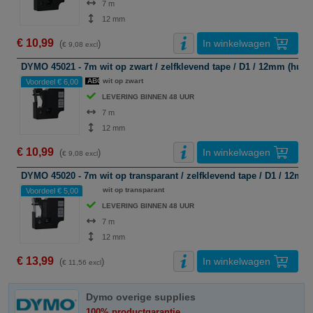
7 m
12 mm
€ 10,99
In winkelwagen
(
)
€ 9,08 excl
DYMO 45021 - 7m wit op zwart / zelfklevend tape / D1 / 12mm (huis
ABC
wit op zwart
Voordeel € 6,00
LEVERING BINNEN 48 UUR
7 m
12 mm
€ 10,99
In winkelwagen
(
)
€ 9,08 excl
DYMO 45020 - 7m wit op transparant / zelfklevend tape / D1 / 12mm
ABC
wit op transparant
Voordeel € 5,00
LEVERING BINNEN 48 UUR
7 m
12 mm
€ 13,99
In winkelwagen
(
)
€ 11,56 excl
Dymo overige supplies
100% productgarantie