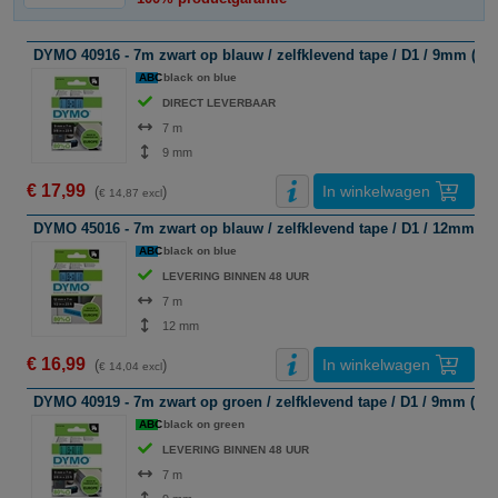
DYMO 40916 - 7m zwart op blauw / zelfklevend tape / D1 / 9mm (ori
ABC
black on blue
DIRECT LEVERBAAR
7 m
9 mm
€ 17,99
In winkelwagen
(
)
€ 14,87 excl
DYMO 45016 - 7m zwart op blauw / zelfklevend tape / D1 / 12mm (or
ABC
black on blue
LEVERING BINNEN 48 UUR
7 m
12 mm
€ 16,99
In winkelwagen
(
)
€ 14,04 excl
DYMO 40919 - 7m zwart op groen / zelfklevend tape / D1 / 9mm (orig
ABC
black on green
LEVERING BINNEN 48 UUR
7 m