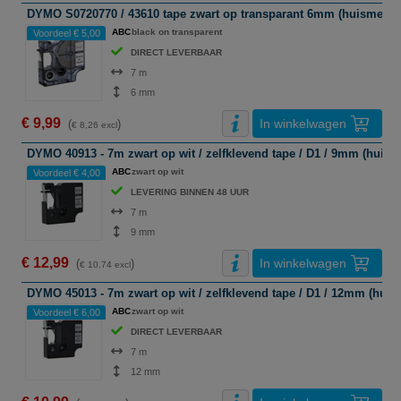
DYMO S0720770 / 43610 tape zwart op transparant 6mm (huismerk)
ABC
black on transparent
Voordeel € 5,00
DIRECT LEVERBAAR
7 m
6 mm
€ 9,99
In winkelwagen
(
)
€ 8,26 excl
DYMO 40913 - 7m zwart op wit / zelfklevend tape / D1 / 9mm (huism
ABC
zwart op wit
Voordeel € 4,00
LEVERING BINNEN 48 UUR
7 m
9 mm
€ 12,99
In winkelwagen
(
)
€ 10,74 excl
DYMO 45013 - 7m zwart op wit / zelfklevend tape / D1 / 12mm (huis
ABC
zwart op wit
Voordeel € 6,00
DIRECT LEVERBAAR
7 m
12 mm