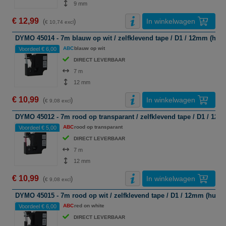
9 mm
€ 12,99
In winkelwagen
(
)
€ 10,74 excl
DYMO 45014 - 7m blauw op wit / zelfklevend tape / D1 / 12mm (hui
ABC
blauw op wit
Voordeel € 6,00
DIRECT LEVERBAAR
7 m
12 mm
€ 10,99
In winkelwagen
(
)
€ 9,08 excl
DYMO 45012 - 7m rood op transparant / zelfklevend tape / D1 / 12
ABC
rood op transparant
Voordeel € 5,00
DIRECT LEVERBAAR
7 m
12 mm
€ 10,99
In winkelwagen
(
)
€ 9,08 excl
DYMO 45015 - 7m rood op wit / zelfklevend tape / D1 / 12mm (huis
ABC
red on white
Voordeel € 6,00
DIRECT LEVERBAAR