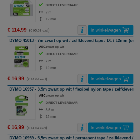
DIRECT LEVERBAAR
7 m
12 mm
€ 114,99
In winkelwagen
(
)
€ 95,03 excl
DYMO 45013 - 7m zwart op wit / zelfklevend tape / D1 / 12mm (origi
ABC
zwart op wit
DIRECT LEVERBAAR
7 m
12 mm
€ 16,99
In winkelwagen
(
)
€ 14,04 excl
DYMO 16957 - 3,5m zwart op wit / flexibel nylon tape / zelfklevend 
ABC
zwart op wit
DIRECT LEVERBAAR
3,5 m
12 mm
€ 16,99
In winkelwagen
(
)
€ 14,04 excl
DYMO 16959 - 5,5m zwart op wit / permanent tape / zelfklevend / 12