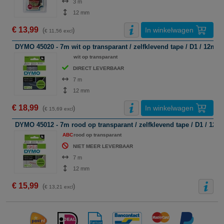
3 m
12 mm
€ 13,99
In winkelwagen
(
)
€ 11,56 excl
DYMO 45020 - 7m wit op transparant / zelfklevend tape / D1 / 12mm 
ABC
wit op transparant
DIRECT LEVERBAAR
7 m
12 mm
€ 18,99
In winkelwagen
(
)
€ 15,69 excl
DYMO 45012 - 7m rood op transparant / zelfklevend tape / D1 / 12mm
ABC
rood op transparant
NIET MEER LEVERBAAR
7 m
12 mm
€ 15,99
(
)
€ 13,21 excl