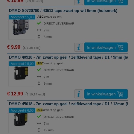
€ 10,99
In winkelwagen
(
)
€ 9,08 excl
DYMO S0720780 / 43613 tape zwart op wit 6mm (huismerk)
ABC
zwart op wit
Voordeel € 5,00
DIRECT LEVERBAAR
7 m
6 mm
€ 9,99
In winkelwagen
(
)
€ 8,26 excl
DYMO 40918 - 7m zwart op geel / zelfklevend tape / D1 / 9mm (huis
ABC
zwart op geel
Voordeel € 5,00
DIRECT LEVERBAAR
7 m
9 mm
€ 12,99
In winkelwagen
(
)
€ 10,74 excl
DYMO 45018 - 7m zwart op geel / zelfklevend tape / D1 / 12mm (hui
ABC
zwart op geel
Voordeel € 6,00
DIRECT LEVERBAAR
7 m
12 mm