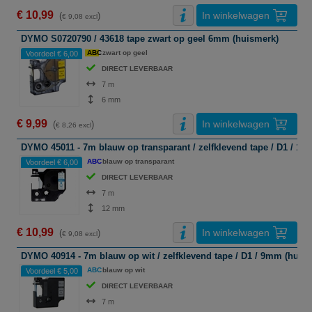
€ 10,99
In winkelwagen
(
)
€ 9,08 excl
DYMO S0720790 / 43618 tape zwart op geel 6mm (huismerk)
ABC
zwart op geel
Voordeel € 6,00
DIRECT LEVERBAAR
7 m
6 mm
€ 9,99
In winkelwagen
(
)
€ 8,26 excl
DYMO 45011 - 7m blauw op transparant / zelfklevend tape / D1 / 1
ABC
blauw op transparant
Voordeel € 6,00
DIRECT LEVERBAAR
7 m
12 mm
€ 10,99
In winkelwagen
(
)
€ 9,08 excl
DYMO 40914 - 7m blauw op wit / zelfklevend tape / D1 / 9mm (huis
ABC
blauw op wit
Voordeel € 5,00
DIRECT LEVERBAAR
7 m