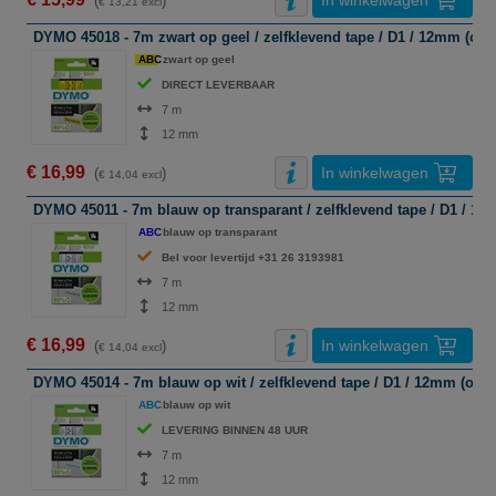
In winkelwagen
(
)
€ 13,21 excl
DYMO 45018 - 7m zwart op geel / zelfklevend tape / D1 / 12mm (orig
ABC
zwart op geel
DIRECT LEVERBAAR
7 m
12 mm
€ 16,99
In winkelwagen
(
)
€ 14,04 excl
DYMO 45011 - 7m blauw op transparant / zelfklevend tape / D1 / 12m
ABC
blauw op transparant
Bel voor levertijd +31 26 3193981
7 m
12 mm
€ 16,99
In winkelwagen
(
)
€ 14,04 excl
DYMO 45014 - 7m blauw op wit / zelfklevend tape / D1 / 12mm (origi
ABC
blauw op wit
LEVERING BINNEN 48 UUR
7 m
12 mm