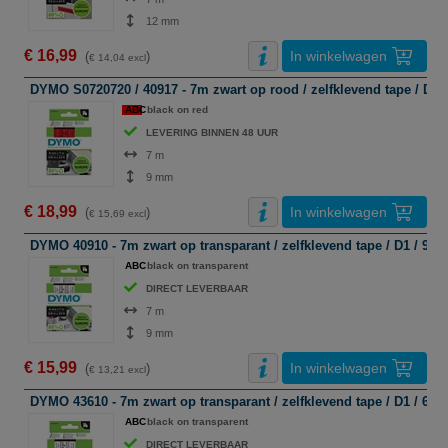
12 mm
€ 16,99
In winkelwagen
(
)
€ 14,04 excl
DYMO S0720720 / 40917 - 7m zwart op rood / zelfklevend tape / D1 /
ABC
black on red
LEVERING BINNEN 48 UUR
7 m
9 mm
€ 18,99
In winkelwagen
(
)
€ 15,69 excl
DYMO 40910 - 7m zwart op transparant / zelfklevend tape / D1 / 9mm
ABC
black on transparent
DIRECT LEVERBAAR
7 m
9 mm
€ 15,99
In winkelwagen
(
)
€ 13,21 excl
DYMO 43610 - 7m zwart op transparant / zelfklevend tape / D1 / 6mm
ABC
black on transparent
DIRECT LEVERBAAR