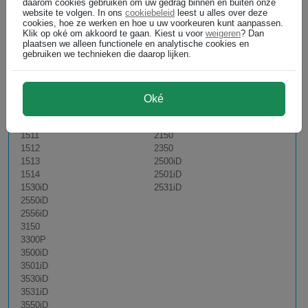
daarom cookies gebruiken om uw gedrag binnen en buiten onze
700
1536iD
website te volgen. In ons
cookiebeleid
leest u alles over deze
1211
1650iD
cookies, hoe ze werken en hoe u uw voorkeuren kunt aanpassen.
1212
1800
Klik op oké om akkoord te gaan. Kiest u voor
weigeren
? Dan
plaatsen we alleen functionele en analytische cookies en
1300
1801
gebruiken we technieken die daarop lijken.
1311
1830iD
1312
1831iD
1320
1836iD
1500
1850
Oké
1501
2001iD
1502
2050iD
1511
2150
1512
2350
1513
2500iD
1514
2501iD
1530iD
2531iD
2550iD
2556iD
3150
3300P
3500iD
3501iD
3530iD
3531iD
3550iD