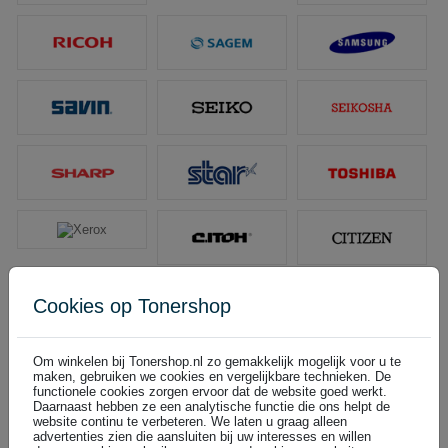
Cookies op Tonershop
Ineo printers
Overige printers
Om winkelen bij Tonershop.nl zo gemakkelijk mogelijk voor u te
maken, gebruiken we cookies en vergelijkbare technieken. De
functionele cookies zorgen ervoor dat de website goed werkt.
Develop Overige printers
Daarnaast hebben ze een analytische functie die ons helpt de
website continu te verbeteren. We laten u graag alleen
100
1531iD
advertenties zien die aansluiten bij uw interesses en willen