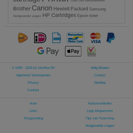
Over Ons
kantoorartikelen
Canon
Brother
Hewlett Packard
Samsung
HP Cartridges
Epson toner
Veelgestelde vragen
© 1999 - 2026 A1 Interflow BV
Veilig Betalen
Algemene Voorwaarden
Contact
Privacy
SiteMap
Cookies
Actie
Kantoorartikelen
Links
Lege inktpatronen
Terugzending
Tips van Tonershop
Veelgestelde vragen