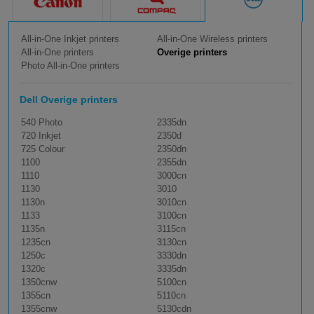
All-in-One Inkjet printers
All-in-One Wireless printers
All-in-One printers
Overige printers
Photo All-in-One printers
Dell Overige printers
540 Photo
2335dn
720 Inkjet
2350d
725 Colour
2350dn
1100
2355dn
1110
3000cn
1130
3010
1130n
3010cn
1133
3100cn
1135n
3115cn
1235cn
3130cn
1250c
3330dn
1320c
3335dn
1350cnw
5100cn
1355cn
5110cn
1355cnw
5130cdn