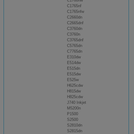
C1760nw
C1765nf
C1765nfw
C2660dn
C2665dnf
C3760dn
C3760n
C3765dnf
C5765dn
C7765dn
E310dw
E514dw
E515dn
E515dw
E525w
H625cdw
H815dw
H825cdw
J740 Inkjet
M5200n
P1500
S2500
S2810dn
S2815dn