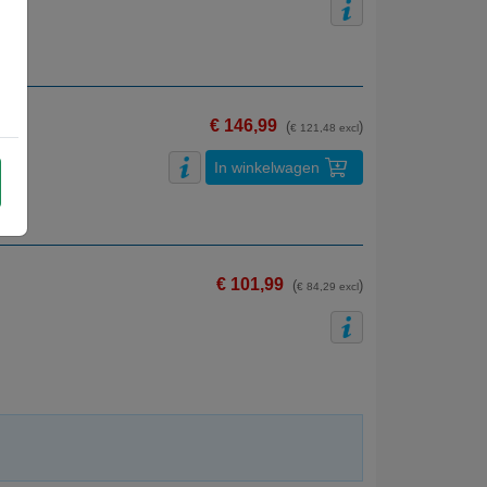
€ 146,99
(
)
€ 121,48 excl
In winkelwagen
€ 101,99
(
)
€ 84,29 excl