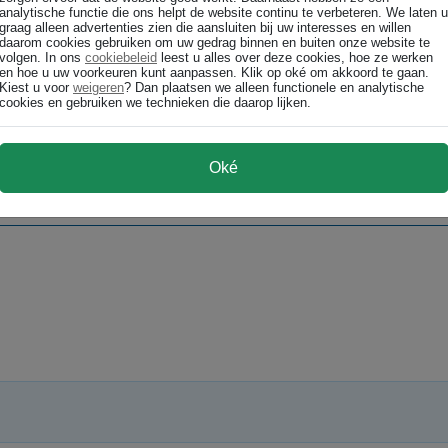
analytische functie die ons helpt de website continu te verbeteren. We laten u
graag alleen advertenties zien die aansluiten bij uw interesses en willen
daarom cookies gebruiken om uw gedrag binnen en buiten onze website te
volgen. In ons
cookiebeleid
leest u alles over deze cookies, hoe ze werken
en hoe u uw voorkeuren kunt aanpassen. Klik op oké om akkoord te gaan.
Kiest u voor
weigeren
? Dan plaatsen we alleen functionele en analytische
cookies en gebruiken we technieken die daarop lijken.
Oké