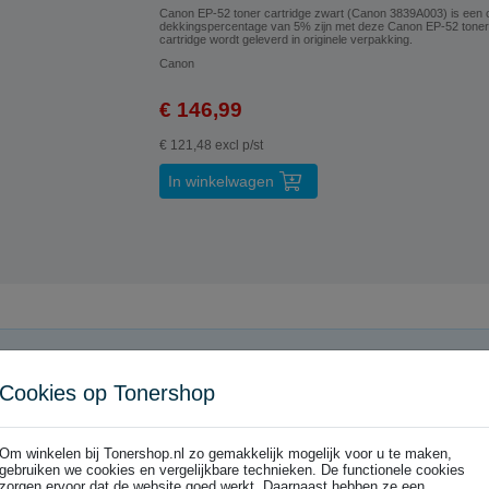
Canon EP-52 toner cartridge zwart (Canon 3839A003) is een 
dekkingspercentage van 5% zijn met deze Canon EP-52 toner 
cartridge wordt geleverd in originele verpakking.
Canon
€ 146,99
€ 121,48 excl p/st
In winkelwagen
Cookies op Tonershop
Om winkelen bij Tonershop.nl zo gemakkelijk mogelijk voor u te maken,
gebruiken we cookies en vergelijkbare technieken. De functionele cookies
zorgen ervoor dat de website goed werkt. Daarnaast hebben ze een