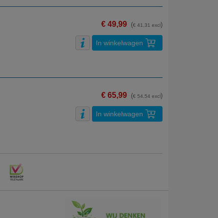
€ 49,99
(
)
€ 41,31 excl
In winkelwagen
€ 65,99
(
)
€ 54,54 excl
In winkelwagen