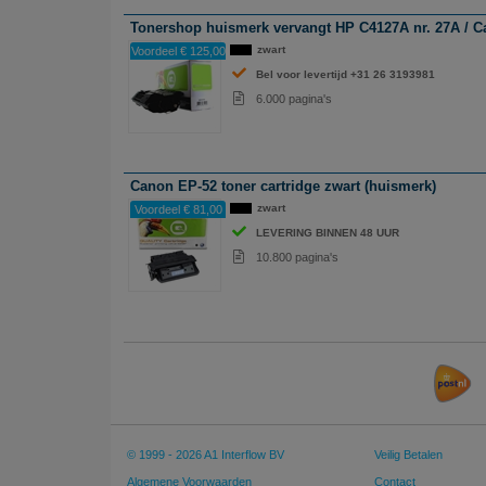
Tonershop huismerk vervangt HP C4127A nr. 27A / Ca
zwart
Voordeel € 125,00
Bel voor levertijd +31 26 3193981
6.000 pagina's
Canon EP-52 toner cartridge zwart (huismerk)
zwart
Voordeel € 81,00
LEVERING BINNEN 48 UUR
10.800 pagina's
© 1999 - 2026 A1 Interflow BV
Veilig Betalen
Algemene Voorwaarden
Contact