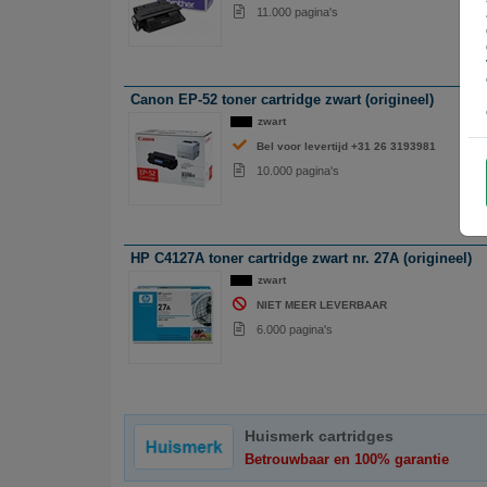
11.000 pagina's
Canon EP-52 toner cartridge zwart (origineel)
zwart
Bel voor levertijd +31 26 3193981
10.000 pagina's
HP C4127A toner cartridge zwart nr. 27A (origineel)
zwart
NIET MEER LEVERBAAR
6.000 pagina's
Huismerk cartridges
Betrouwbaar en 100% garantie