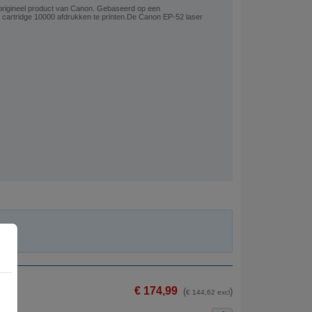
origineel product van Canon. Gebaseerd op een
cartridge 10000 afdrukken te printen.De Canon EP-52 laser
€ 174,99
(
)
€ 144,62 excl