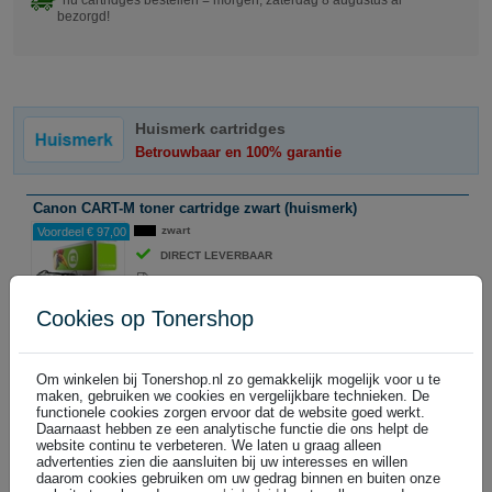
nu cartridges bestellen = morgen, zaterdag 8 augustus al
bezorgd!
Huismerk cartridges
Betrouwbaar en 100% garantie
Canon CART-M toner cartridge zwart (huismerk)
zwart
Voordeel € 97,00
DIRECT LEVERBAAR
5.100 pagina's
Cookies op Tonershop
€ 79,99
In winkelwagen
(
)
€ 66,11 excl
Om winkelen bij Tonershop.nl zo gemakkelijk mogelijk voor u te
maken, gebruiken we cookies en vergelijkbare technieken. De
Huismerk cartridges voordeelbundels
functionele cookies zorgen ervoor dat de website goed werkt.
Betrouwbaar en 100% garantie
Daarnaast hebben ze een analytische functie die ons helpt de
website continu te verbeteren. We laten u graag alleen
advertenties zien die aansluiten bij uw interesses en willen
Canon M toner cartridge zwart 2 stuks (huismerk)
daarom cookies gebruiken om uw gedrag binnen en buiten onze