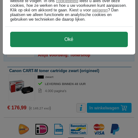
website te volgen. In ons
cookiebeleid
leest u alles over deze
Bundel
cookies, hoe ze werken en hoe u uw voorkeuren kunt aanpassen.
Klik op oké om akkoord te gaan. Kiest u voor
weigeren
? Dan
plaatsen we alleen functionele en analytische cookies en
DIRECT LEVERBAAR
gebruiken we technieken die daarop lijken.
In winkelwagen
€ 158,99
(
)
€ 131,40 excl
Oké
Canon cartridges
Altijd voordelig: Tonershop
Canon CART-M toner cartridge zwart (origineel)
zwart
LEVERING BINNEN 48 UUR
4.000 pagina's
€ 176,99
In winkelwagen
(
)
€ 146,27 excl