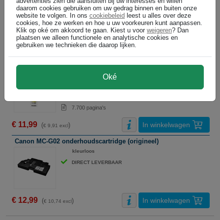
advertenties zien die aansluiten bij uw interesses en willen
daarom cookies gebruiken om uw gedrag binnen en buiten onze
DIRECT LEVERBAAR
website te volgen. In ons
cookiebeleid
leest u alles over deze
70 ml
(€ 0,17 per ml)
cookies, hoe ze werken en hoe u uw voorkeuren kunt aanpassen.
Klik op oké om akkoord te gaan. Kiest u voor
weigeren
? Dan
7.700 pagina's
plaatsen we alleen functionele en analytische cookies en
gebruiken we technieken die daarop lijken.
€ 11,99
In winkelwagen
(
)
€ 9,91 excl
Canon GI-51Y inktfles geel (origineel)
geel
Oké
DIRECT LEVERBAAR
70 ml
(€ 0,17 per ml)
7.700 pagina's
€ 11,99
In winkelwagen
(
)
€ 9,91 excl
Canon MC-G02 onderhoudscartridge (origineel)
ABC
kleurloos
DIRECT LEVERBAAR
€ 12,99
In winkelwagen
(
)
€ 10,74 excl