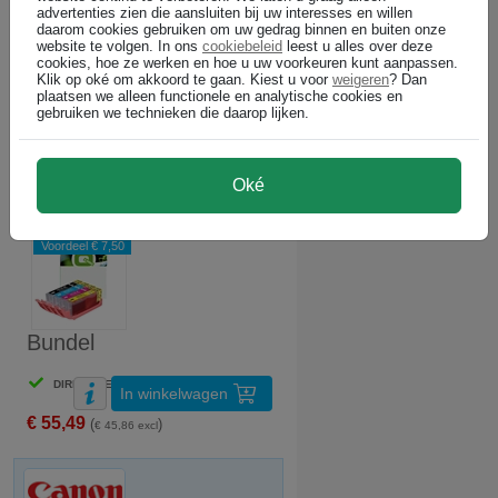
Voordeel 48%
advertenties zien die aansluiten bij uw interesses en willen
daarom cookies gebruiken om uw gedrag binnen en buiten onze
website te volgen. In ons
cookiebeleid
leest u alles over deze
cookies, hoe ze werken en hoe u uw voorkeuren kunt aanpassen.
Klik op oké om akkoord te gaan. Kiest u voor
weigeren
? Dan
plaatsen we alleen functionele en analytische cookies en
Bundel
gebruiken we technieken die daarop lijken.
DIRECT LEVERBAAR
In winkelwagen
€ 69,49
Oké
(
)
€ 57,43 excl
Canon CLI-571 BK/C/M/Y serie (huismerk)
Voordeel € 7,50
Bundel
DIRECT LEVERBAAR
In winkelwagen
€ 55,49
(
)
€ 45,86 excl