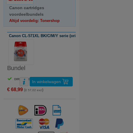
Canon cartridges
voordeelbundels
Altijd voordelig: Tonershop
Canon CL-571XL BK/C/M/Y serie (origineel)
Bundel
DIRECT LEVERBAAR
In winkelwagen
€ 68,99
(
)
€ 57,02 excl