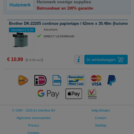
Huismerk overige supplies
Betrouwbaar en 100% garantie
Brother DK-22205 continue papiertape / 62mm x 30.48m (huismerk)
ABC
kleurloos
Voordeel € 6,00
DIRECT LEVERBAAR
€ 10,99
In winkelwagen
(
)
€ 9,08 excl
© 1999 - 2026 A1 Interflow BV
Veilig Betalen
Algemene Voorwaarden
Contact
Privacy
SiteMap
Cookies