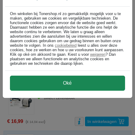
Om winkelen bij Tonershop.nl zo gemakkelijk mogelijk voor u te
€ 16,99
maken, gebruiken we cookies en vergelijkbare technieken. De
functionele cookies zorgen ervoor dat de website goed werkt.
€ 14,04 excl p/st
Daarnaast hebben ze een analytische functie die ons helpt de
website continu te verbeteren. We laten u graag alleen
advertenties zien die aansluiten bij uw interesses en willen
In winkelwagen
daarom cookies gebruiken om uw gedrag binnen en buiten onze
website te volgen. In ons
cookiebeleid
leest u alles over deze
cookies, hoe ze werken en hoe u uw voorkeuren kunt aanpassen.
Klik op oké om akkoord te gaan. Kiest u voor
weigeren
? Dan
plaatsen we alleen functionele en analytische cookies en
Brother overige supplies
gebruiken we technieken die daarop lijken.
Altijd voordelig: Tonershop
Oké
Brother DK-22205 continue papiertape / 62mm x 30.48m (origineel)
ABC
kleurloos
DIRECT LEVERBAAR
€ 16,99
In winkelwagen
(
)
€ 14,04 excl