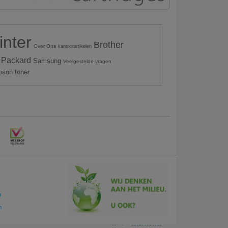
inter
Brother
Over Ons
kantoorartikelen
 Packard
Samsung
Veelgestelde vragen
pson toner
p
n
Version: 030826124909