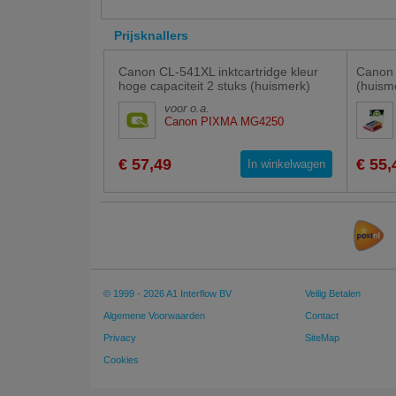
Prijsknallers
Canon CL-541XL inktcartridge kleur
Canon 
hoge capaciteit 2 stuks (huismerk)
(huism
voor o.a.
Canon PIXMA MG4250
€ 57,49
€ 55,
In winkelwagen
© 1999 - 2026 A1 Interflow BV
Veilig Betalen
Algemene Voorwaarden
Contact
Privacy
SiteMap
Cookies