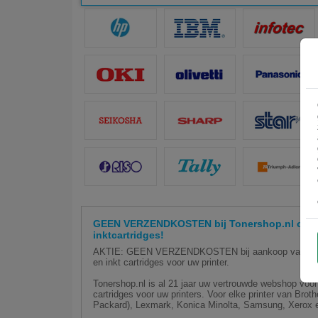
GEEN VERZENDKOSTEN bij Tonershop.nl op hu
inktcartridges!
AKTIE: GEEN VERZENDKOSTEN bij aankoop van minim
en inkt cartridges voor uw printer.
Tonershop.nl is al 21 jaar uw vertrouwde webshop voor 
cartridges voor uw printers. Voor elke printer van Bro
Packard), Lexmark, Konica Minolta, Samsung, Xerox e