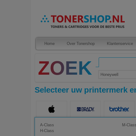
Home
Over Tonershop
Klantenservice
Honeywell
Selecteer uw printermerk en
A-Class
M-Clas
H-Class