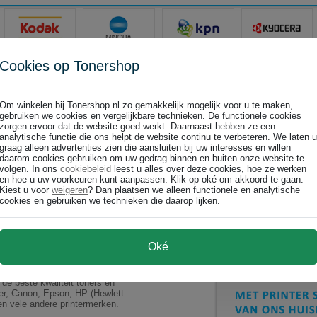
Cookies op Tonershop
Om winkelen bij Tonershop.nl zo gemakkelijk mogelijk voor u te maken,
gebruiken we cookies en vergelijkbare technieken. De functionele cookies
zorgen ervoor dat de website goed werkt. Daarnaast hebben ze een
analytische functie die ons helpt de website continu te verbeteren. We laten u
graag alleen advertenties zien die aansluiten bij uw interesses en willen
daarom cookies gebruiken om uw gedrag binnen en buiten onze website te
volgen. In ons
cookiebeleid
leest u alles over deze cookies, hoe ze werken
en hoe u uw voorkeuren kunt aanpassen. Klik op oké om akkoord te gaan.
Kiest u voor
weigeren
? Dan plaatsen we alleen functionele en analytische
cookies en gebruiken we technieken die daarop lijken.
ismerk toner en huismerk
Oké
aal € 30,- aan huismerk toner
de beste kwaliteit toners en
ther, Canon, Epson, HP (Hewlett
n vele andere printermerken.