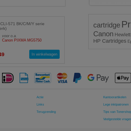
Pr
cartridge
CLI-571 BK/C/M/Y serie
erk)
Canon
Hewlett
voor o.a.
Canon PIXMA MG5750
HP Cartridges
E
49
In winkelwagen
Actie
Kantoorartikelen
Links
Lege inktpatronen
Terugzending
Tips van Tonersho
Veelgestelde vrage