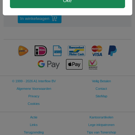
Oké
€ 93,38 excl p/st
In winkelwagen
© 1999 - 2026 A1 Interflow BV
Veilig Betalen
Algemene Voorwaarden
Contact
Privacy
SiteMap
Cookies
Actie
Kantoorartikelen
Links
Lege inktpatronen
Terugzending
Tips van Tonershop