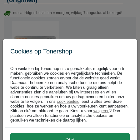
(origineel)
nu cartridges bestellen = morgen, vrijdag 7 augustus al bezorgd!
Cookies op Tonershop
Om winkelen bij Tonershop.nl zo gemakkelijk mogelijk voor u te
cyan
maken, gebruiken we cookies en vergelijkbare technieken. De
functionele cookies zorgen ervoor dat de website goed werkt.
Cartridgenummer:
Daarnaast hebben ze een analytische functie die ons helpt de
UT652510011
website continu te verbeteren. We laten u graag alleen
advertenties zien die aansluiten bij uw interesses en willen
Bel voor levertijd +31 26
daarom cookies gebruiken om uw gedrag binnen en buiten onze
3193981
website te volgen. In ons
cookiebeleid
leest u alles over deze
12.000 pagina's
cookies, hoe ze werken en hoe u uw voorkeuren kunt aanpassen.
Klik op oké om akkoord te gaan. Kiest u voor
weigeren
? Dan
Utax 652510011 toner cartridge cyaan (origineel)
plaatsen we alleen functionele en analytische cookies en
gebruiken we technieken die daarop lijken.
€ 112,99