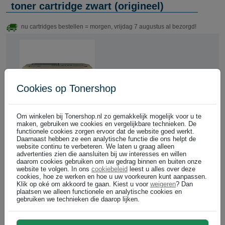
toner cartridge zwart (origineel)
nu cartridges bestellen = morgen, vrijdag 7 augustus al bezorgd!
Cookies op Tonershop
Om winkelen bij Tonershop.nl zo gemakkelijk mogelijk voor u te
zwart
maken, gebruiken we cookies en vergelijkbare technieken. De
functionele cookies zorgen ervoor dat de website goed werkt.
Cartridgenummer:
Daarnaast hebben ze een analytische functie die ons helpt de
TRI4424510015
website continu te verbeteren. We laten u graag alleen
advertenties zien die aansluiten bij uw interesses en willen
Bel voor levertijd +31 26
daarom cookies gebruiken om uw gedrag binnen en buiten onze
3193981
website te volgen. In ons
cookiebeleid
leest u alles over deze
15.000 pagina's
cookies, hoe ze werken en hoe u uw voorkeuren kunt aanpassen.
Klik op oké om akkoord te gaan. Kiest u voor
weigeren
? Dan
Triumph-Adler 4424510015 / LP 4245 toner cartridge zwart
plaatsen we alleen functionele en analytische cookies en
(origineel)
gebruiken we technieken die daarop lijken.