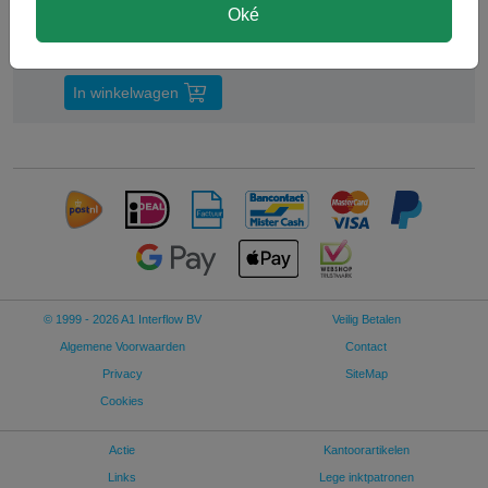
Oké
€ 117,99
€ 97,51 excl p/st
In winkelwagen
© 1999 - 2026 A1 Interflow BV
Veilig Betalen
Algemene Voorwaarden
Contact
Privacy
SiteMap
Cookies
Actie
Kantoorartikelen
Links
Lege inktpatronen