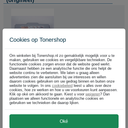
(origineel)
Cookies op Tonershop
Om winkelen bij Tonershop.nl zo gemakkelijk mogelijk voor u te
geel
maken, gebruiken we cookies en vergelijkbare technieken. De
Cartridgenummer:
TAL043338
functionele cookies zorgen ervoor dat de website goed werkt.
Daarnaast hebben ze een analytische functie die ons helpt de
website continu te verbeteren. We laten u graag alleen
Bel voor levertijd +31 26
advertenties zien die aansluiten bij uw interesses en willen
3193981
daarom cookies gebruiken om uw gedrag binnen en buiten onze
6.600 pagina's
website te volgen. In ons
cookiebeleid
leest u alles over deze
cookies, hoe ze werken en hoe u uw voorkeuren kunt aanpassen.
Tally 043338 Toner Geel
Klik op oké om akkoord te gaan. Kiest u voor
weigeren
? Dan
plaatsen we alleen functionele en analytische cookies en
gebruiken we technieken die daarop lijken.
€ 148,99
Oké
€ 123,13 excl p/st