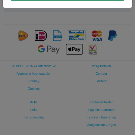
In winkelwagen
© 1999 - 2026 A1 Interflow BV
Veilig Betalen
Algemene Voorwaarden
Contact
Privacy
SiteMap
Cookies
Actie
Kantoorartikelen
Links
Lege inktpatronen
Terugzending
Tips van Tonershop
Veelgestelde vragen