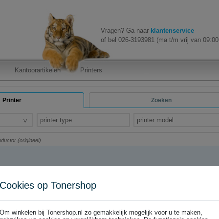
Vragen? Ga naar
klantenservice
of bel 026-3193981 (ma t/m vrij van 09:00 
Kantoorartikelen
Printers
Printer
Zoeken
printer type
printer model
ductor (origineel)
Cookies op Tonershop
uctor (origineel)
al bezorgd!
Om winkelen bij Tonershop.nl zo gemakkelijk mogelijk voor u te maken,