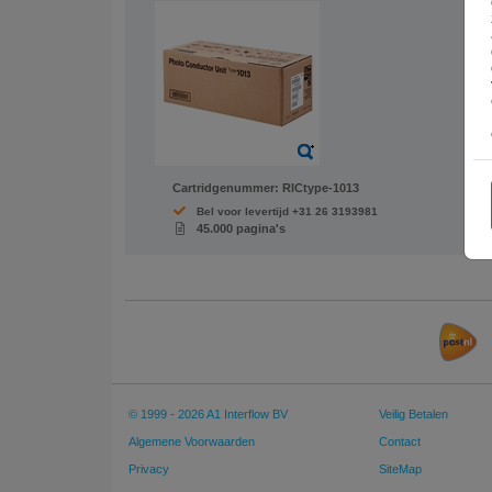
Cartridgenummer:
RICtype-1013
Bel voor levertijd +31 26 3193981
45.000 pagina's
© 1999 - 2026 A1 Interflow BV
Veilig Betalen
Algemene Voorwaarden
Contact
Privacy
SiteMap