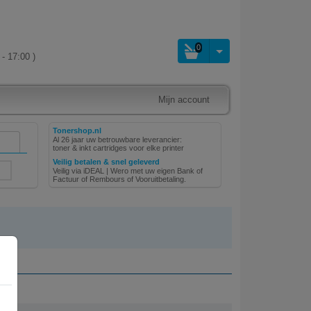
0
- 17:00 )
Mijn account
Tonershop.nl
Al 26 jaar uw betrouwbare leverancier:
toner & inkt cartridges voor elke printer
Veilig betalen & snel geleverd
Veilig via iDEAL | Wero met uw eigen Bank of
Factuur of Rembours of Vooruitbetaling.