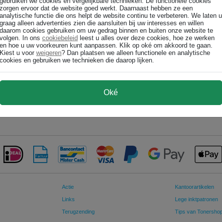
gebruiken we cookies en vergelijkbare technieken. De functionele cookies
Ricoh type 1013 photoconductor unit origineel
zorgen ervoor dat de website goed werkt. Daarnaast hebben ze een
analytische functie die ons helpt de website continu te verbeteren. We laten u
Ricoh
graag alleen advertenties zien die aansluiten bij uw interesses en willen
daarom cookies gebruiken om uw gedrag binnen en buiten onze website te
€ 172,99
volgen. In ons
cookiebeleid
leest u alles over deze cookies, hoe ze werken
en hoe u uw voorkeuren kunt aanpassen. Klik op oké om akkoord te gaan.
Kiest u voor
weigeren
? Dan plaatsen we alleen functionele en analytische
€ 142,97 excl p/st
cookies en gebruiken we technieken die daarop lijken.
In winkelwagen
Oké
Actie
Kantoorartikelen
Links
Lege inktpatronen
Terugzending
Tips van Tonersho