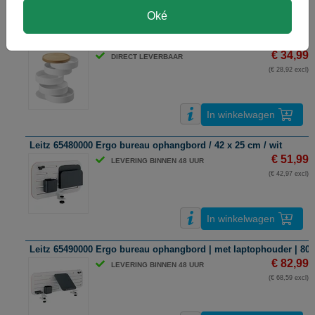
In winkelwagen
Oké
Yamazaki Tosca sieradenorganizer / 5 lagen / wit
€ 34,99
DIRECT LEVERBAAR
(€ 28,92 excl)
In winkelwagen
Leitz 65480000 Ergo bureau ophangbord / 42 x 25 cm / wit
€ 51,99
LEVERING BINNEN 48 UUR
(€ 42,97 excl)
In winkelwagen
Leitz 65490000 Ergo bureau ophangbord | met laptophouder | 80 x
€ 82,99
LEVERING BINNEN 48 UUR
(€ 68,59 excl)