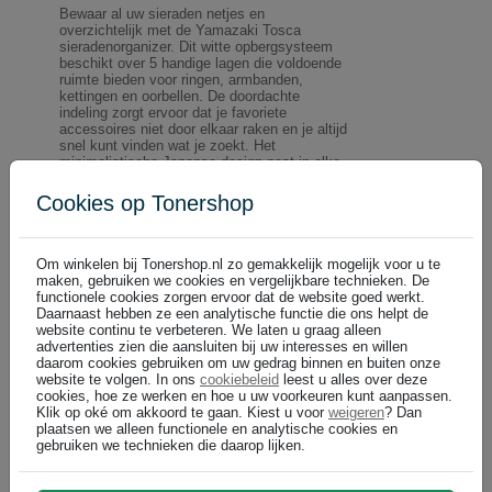
Bewaar al uw sieraden netjes en
overzichtelijk met de Yamazaki Tosca
sieradenorganizer. Dit witte opbergsysteem
beschikt over 5 handige lagen die voldoende
ruimte bieden voor ringen, armbanden,
kettingen en oorbellen. De doordachte
indeling zorgt ervoor dat je favoriete
accessoires niet door elkaar raken en je altijd
snel kunt vinden wat je zoekt. Het
minimalistische Japanse design past in elke
slaapkamer of kleedruimte en combineert
functionaliteit met stijl. De stevige constructie
Cookies op Tonershop
garandeert jarenlang gebruik, terwijl de
compacte afmetingen weinig kostbare ruimte
innemen op uw dressoir of kaptafel. Geef uw
sieraden de verzorging die ze verdienen en
Om winkelen bij Tonershop.nl zo gemakkelijk mogelijk voor u te
creëer rust in uw dagelijkse routine met deze
maken, gebruiken we cookies en vergelijkbare technieken. De
praktische organizer van Yamazaki.
functionele cookies zorgen ervoor dat de website goed werkt.
Daarnaast hebben ze een analytische functie die ons helpt de
website continu te verbeteren. We laten u graag alleen
advertenties zien die aansluiten bij uw interesses en willen
daarom cookies gebruiken om uw gedrag binnen en buiten onze
website te volgen. In ons
cookiebeleid
leest u alles over deze
Aantal
1
cookies, hoe ze werken en hoe u uw voorkeuren kunt aanpassen.
Klik op oké om akkoord te gaan. Kiest u voor
weigeren
? Dan
€ 34,99
plaatsen we alleen functionele en analytische cookies en
gebruiken we technieken die daarop lijken.
€ 28,92 excl p/st