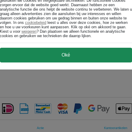
gebruiken we cookies en vergelijkbare technieken. De functionele cookies
zorgen ervoor dat de website goed werkt. Daarnaast hebben ze een
analytische functie die ons helpt de website continu te verbeteren. We laten u
graag alleen advertenties zien die aansluiten bij uw interesses en willen
daarom cookies gebruiken om uw gedrag binnen en buiten onze website te
volgen. In ons
cookiebeleid
leest u alles over deze cookies, hoe ze werken
en hoe u uw voorkeuren kunt aanpassen. Klik op oké om akkoord te gaan.
Kiest u voor
weigeren
? Dan plaatsen we alleen functionele en analytische
cookies en gebruiken we technieken die daarop lijken.
Oké
Actie
Kantoorartikelen