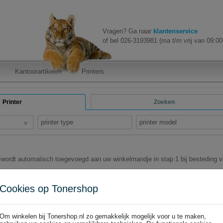
Vragen? Ga naar
klantenservice
of bel 026-3193981 (ma t/m vrij van 09:00 
Kantoorartikelen
Printers
Printer
Zoeken
printer type
printer model
k wordt automatisch toegevoegd aan uw winkelmandje in stap 1 bij besteding 
is de actie geactiveerd!
Cookies op Tonershop
Om winkelen bij Tonershop.nl zo gemakkelijk mogelijk voor u te maken,
GRATIS SCHMINK NL >>