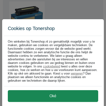
Cookies op Tonershop
Om winkelen bij Tonershop.nl zo gemakkelijk mogelijk voor u te
Cartridgenummer:
maken, gebruiken we cookies en vergelijkbare technieken. De
HPCB389A
functionele cookies zorgen ervoor dat de website goed werkt.
DIRECT LEVERBAAR
Daarnaast hebben ze een analytische functie die ons helpt de
100.000 pagina's
website continu te verbeteren. We laten u graag alleen
advertenties zien die aansluiten bij uw interesses en willen
daarom cookies gebruiken om uw gedrag binnen en buiten onze
HP CB389A onderhoudskit
website te volgen. In ons
cookiebeleid
leest u alles over deze
cookies, hoe ze werken en hoe u uw voorkeuren kunt aanpassen.
HP
Klik op oké om akkoord te gaan. Kiest u voor
weigeren
? Dan
plaatsen we alleen functionele en analytische cookies en
gebruiken we technieken die daarop lijken.
€ 349,99
€ 289,25 excl p/st
Oké
In winkelwagen