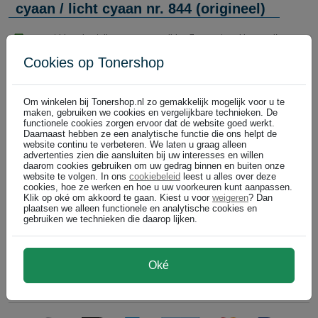
cyaan / licht cyaan nr. 844 (origineel)
nu cartridges bestellen = morgen, vrijdag 7 augustus al bezorgd!
Cookies op Tonershop
Om winkelen bij Tonershop.nl zo gemakkelijk mogelijk voor u te
maken, gebruiken we cookies en vergelijkbare technieken. De
functionele cookies zorgen ervoor dat de website goed werkt.
Daarnaast hebben ze een analytische functie die ons helpt de
website continu te verbeteren. We laten u graag alleen
advertenties zien die aansluiten bij uw interesses en willen
daarom cookies gebruiken om uw gedrag binnen en buiten onze
website te volgen. In ons
cookiebeleid
leest u alles over deze
Cartridgenummer:
cookies, hoe ze werken en hoe u uw voorkeuren kunt aanpassen.
HPC3845A
Klik op oké om akkoord te gaan. Kiest u voor
weigeren
? Dan
NIET MEER LEVERBAAR
plaatsen we alleen functionele en analytische cookies en
gebruiken we technieken die daarop lijken.
HP 845 (C3845A) foto- cartridge zwart / cyaan / licht cyaan origineel
HP
Oké