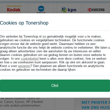
Cookies op Tonershop
Om winkelen bij Tonershop.nl zo gemakkelijk mogelijk voor u te maken,
gebruiken we cookies en vergelijkbare technieken. De functionele cookies
zorgen ervoor dat de website goed werkt. Daarnaast hebben ze een
analytische functie die ons helpt de website continu te verbeteren. We laten u
graag alleen advertenties zien die aansluiten bij uw interesses en willen
daarom cookies gebruiken om uw gedrag binnen en buiten onze website te
volgen. In ons
cookiebeleid
leest u alles over deze cookies, hoe ze werken
en hoe u uw voorkeuren kunt aanpassen. Klik op oké om akkoord te gaan.
Kiest u voor
weigeren
? Dan plaatsen we alleen functionele en analytische
cookies en gebruiken we technieken die daarop lijken.
ismerk toner en huismerk
Oké
aal € 30,- aan huismerk toner
de beste kwaliteit toners en
ther, Canon, Epson, HP (Hewlett
n vele andere printermerken.