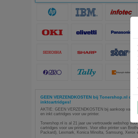
GEEN VERZENDKOSTEN bij Tonershop.nl op hu
inktcartridges!
AKTIE: GEEN VERZENDKOSTEN bij aankoop van minim
en inkt cartridges voor uw printer.
Tonershop.nl is al 21 jaar uw vertrouwde webshop voor 
cartridges voor uw printers. Voor elke printer van Bro
Packard), Lexmark, Konica Minolta, Samsung, Xerox e