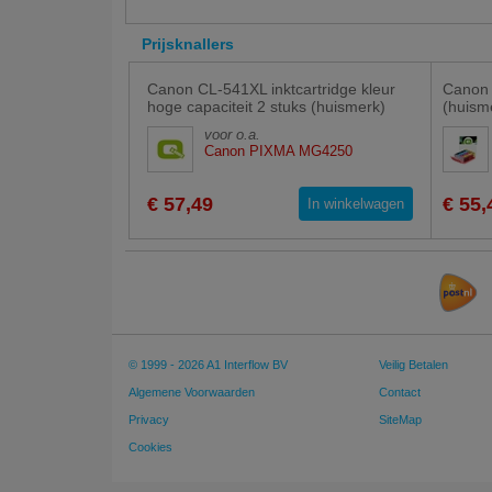
Prijsknallers
Canon CL-541XL inktcartridge kleur
Canon 
hoge capaciteit 2 stuks (huismerk)
(huism
voor o.a.
Canon PIXMA MG4250
€ 57,49
€ 55,
In winkelwagen
© 1999 - 2026 A1 Interflow BV
Veilig Betalen
Algemene Voorwaarden
Contact
Privacy
SiteMap
Cookies