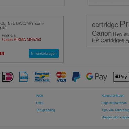
Pr
cartridge
CLI-571 BK/C/M/Y serie
erk)
Canon
Hewlett
voor o.a.
Canon PIXMA MG5750
HP Cartridges
E
49
In winkelwagen
Actie
Kantoorartikelen
Links
Lege inktpatronen
Terugzending
Tips van Tonersho
Veelgestelde vrage